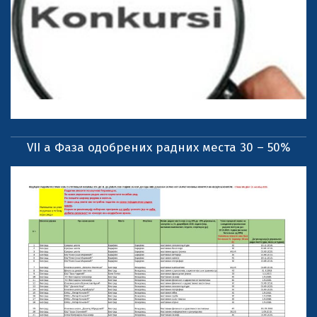
VII a Фаза одобрених радних места 30 – 50%