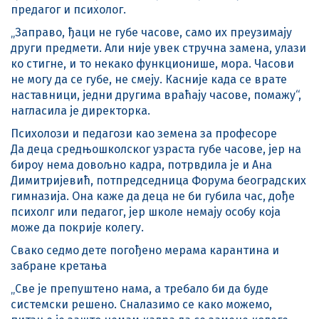
предагог и психолог.
„Заправо, ђаци не губе часове, само их преузимају
други предмети. Али није увек стручна замена, улази
ко стигне, и то некако функционише, мора. Часови
не могу да се губе, не смеју. Касније када се врате
наставници, једни другима враћају часове, помажу“,
нагласила је директорка.
Психолози и педагози као земена за професоре
Да деца средњошколског узраста губе часове, јер на
бироу нема довољно кадра, потрвдила је и Ана
Димитријевић, потпредседница Форума београдских
гимназија. Она каже да деца не би губила час, дође
психолг или педагог, јер школе немају особу која
може да покрије колегу.
Свако седмо дете погођено мерама карантина и
забране кретања
„Све је препуштено нама, а требало би да буде
системски решено. Сналазимо се како можемо,