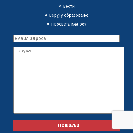
Вести
Веруј у образовање
Просвета има реч