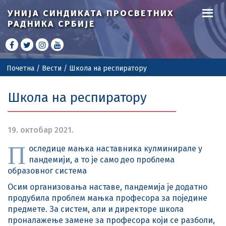
УНИЈА СИНДИКАТА
ПРОСВЕТНИХ
РАДНИКА СРБИЈЕ
Почетна
/
Вести
/
Школа на респиратору
Школа на респиратору
19. октобар 2021.
П
оследице мањка наставника кулминирале у
пандемији, а то је само део проблема
образовног система
Осим организовања наставе, пандемија је додатно
продубила проблем мањка професора за поједине
предмете. За систем, али и директоре школа
проналажење замене за професора који се разболи,