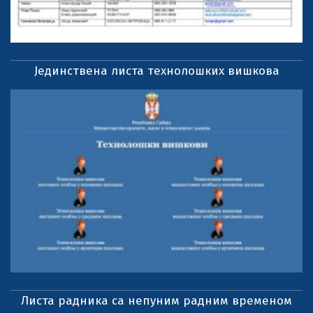
Јединствена листа технолошких вишкова
Листа радника са непуним радним временом