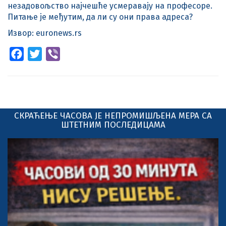
незадовољство најчешће усмеравају на професоре.
Питање је међутим, да ли су они права адреса?
Извор: euronews.rs
Facebook
Twitter
Viber
СКРАЋЕЊЕ ЧАСОВА ЈЕ НЕПРОМИШЉЕНА МЕРА СА
ШТЕТНИМ ПОСЛЕДИЦАМА