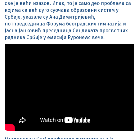
све је већи изазов. Ипак, то је само део проблема са
којима се већ дуго суочава образовни систем у
Србије, указале су Ана Димитријевић,
потпредседница Форума београдских гимназија и
Јасна Јанковић преседница Синдиката просветних
радника Србије у емисији Еуронеwс вече.