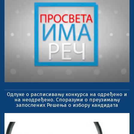
Одлуке о расписивању конкурса на одређено и
на неодређено. Споразуми о преузимању
запослених Решења о избору кандидата