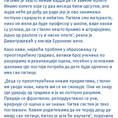
питање је зашто немам кадра да се замене колеге.
Имамо колеге који су два месеца били одсутни, али
људи неће да дођу да раде јер је ово занимање
потпуно скрајнуто и небитно. Питали смо матуранте,
нико не жели да буде професор у школи, виде какви
су услови, да се стално нешто бунимо и штрајкујемо,
једно од разлога су и ниске плате“, рекла је
Димитријевић у емсији Еуронеwс вече.
Како каже, највећи проблем у образовању су
преоптерећено градиво, велики број ученика по
разредима и девалвација оцена, посебно у основним
школама где постоји потреба да дете буде одлично и
има све петице.
„Деца су преоптерећена новим предметима, стално
им уводе нове, ништа им се не смањује. Они не знају
где ударају од градива и ја их потпуно разумем.
Предаје се фронтално, репордуктивно се учи,
вреднује се оцена а не знање. Читав систем је тако
постављен. Кажем родитељима да не терају децу да
имају све петице, битно је шта ће научити“, поручила