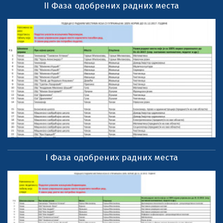
II Фаза одобрених радних места
I Фаза одобрених радних места