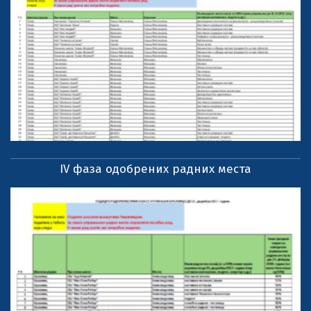
IV фаза одобрених радних места