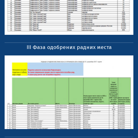
III Фаза одобрених радних места