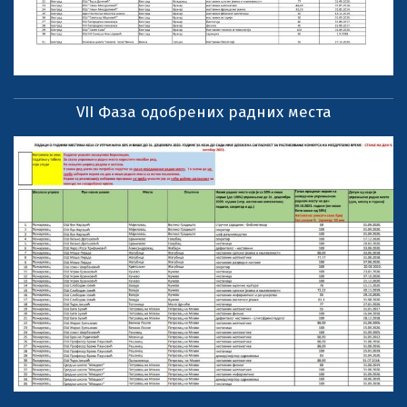
VII Фаза одобрених радних места