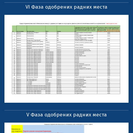
VI Фаза одобрених радних места
V Фаза одобрених радних места