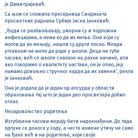
је Димитријевић.
Са њом се сложила преседница Синдиката
просветних радника Србије Јасна Јанковић.
„Људи се разбвољавају, уморни су и подложни
инфекцијама, а нема ко да их мења. Они који су
могли да их мењају, нашли су други посао. Млади
углавном не желе да раде у школи. Деца не губе
часове, већ се школе сналазе на разне начине, али
ако говоримо о квалитету наставе, он је опао, јер
намамо довољно стручног кадра да их замени“, рекла
је Јанковић.
Она је додала да је један од апсурда у области
образовања тај што је један део просветара добио
отказ.
Незадовољство родитеља
Изгубљени часови морају бити надокнађени. До тада
одлуке се доносе у ходу, а честе измене утичу не само
на ђаке већ и на родитеље, који своје