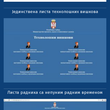
Јединствена листа технолошких вишкова
Листа радника са непуним радним временом