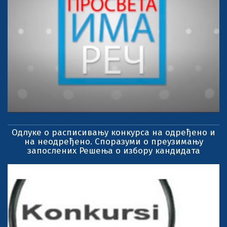
Одлуке о расписивању конкурса на одређено и
на неодређено. Споразуми о преузимању
запослених Решења о избору кандидата