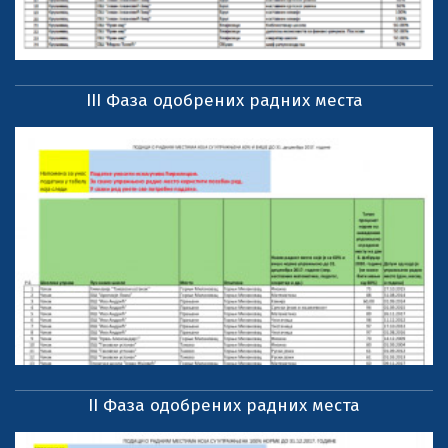
III Фаза одобрених радних места
II Фаза одобрених радних места