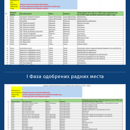
I Фаза одобрених радних места