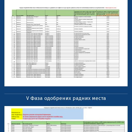
V Фаза одобрених радних места