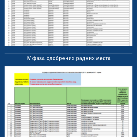
IV фаза одобрених радних места