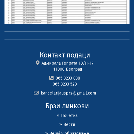
Контакт подаци
Адмирала Гепрата 10/II-17
11000 Београд
065 3233 038
065 3233 528
kancelarijausprs@gmail.com
Брзи линкови
Почетна
Вести
Веруј у образовање