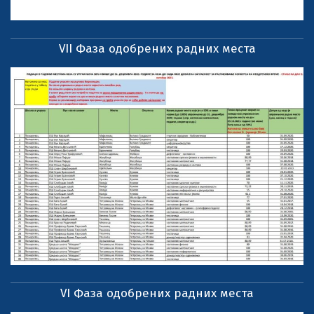
VII Фаза одобрених радних места
VI Фаза одобрених радних места