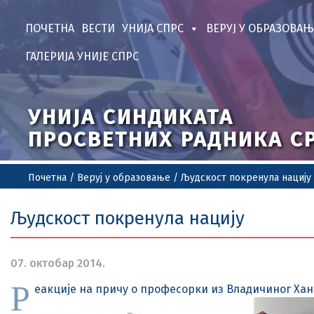
ПОЧЕТНА
ВЕСТИ
УНИЈА СПРС
ВЕРУЈ У ОБРАЗОВАЊ
ГАЛЕРИЈА УНИЈЕ СПРС
УНИЈА СИНДИКАТА
ПРОСВЕТНИХ РАДНИКА С
Почетна
/
Веруј у образовање
/
Људскост покренула нацију
Људскост покренула нацију
07. октобар 2014.
Р
еакције на причу о професорки из Владичиног Хана