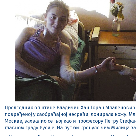
Председник општине Владичин Хан Горан Младеновић по
повређеној у саобраћајној несрећи, донирала кожу. М
Москве, захвалио се њој као и професору Петру Стефан
главном граду Русије. На пут би кренуле чим Милица з