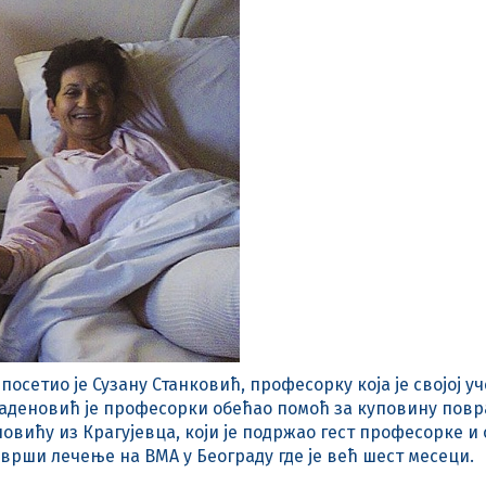
сетио је Сузану Станковић, професорку која је својој 
ладеновић је професорки обећао помоћ за куповину повр
овићу из Крагујевца, који је подржао гест професорке и
аврши лечење на ВМА у Београду где је већ шест месеци.