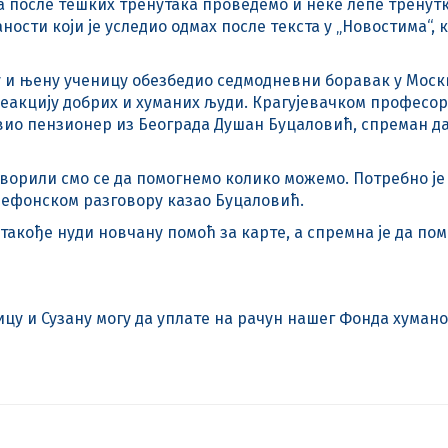
да после тешких тренутака проведемо и неке лепе тренутк
ости који је уследио одмах после текста у „Новостима“, к
 и њену ученицу обезбедио седмодневни боравак у Москв
реакцију добрих и хуманих људи. Крагујевачком професор
авио пензионер из Београда Душан Буцаловић, спреман д
говорили смо се да помогнемо колико можемо. Потребно је
елефонском разговору казао Буцаловић.
такође нуди новчану помоћ за карте, а спремна је да по
ицу и Сузану могу да уплате на рачун нашег Фонда хуман