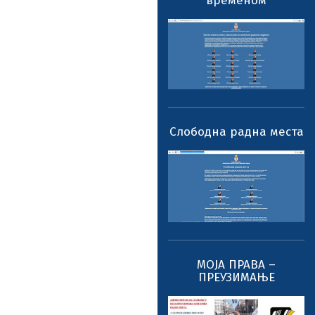
временом
Слободна радна места
МОЈА ПРАВА –
ПРЕУЗИМАЊЕ