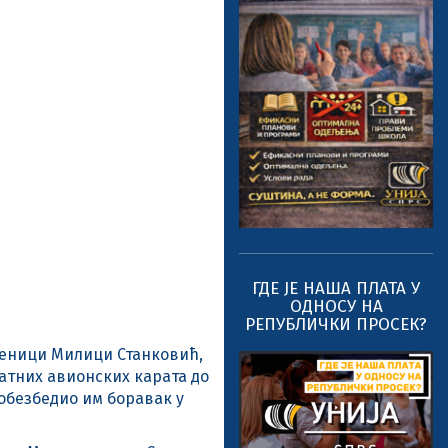
ГДЕ ЈЕ НАША ПЛАТА У
ОДНОСУ НА
РЕПУБЛИЧКИ ПРОСЕК?
ученици Милици Станковић,
атних авионских карата до
 обезбедио им боравак у