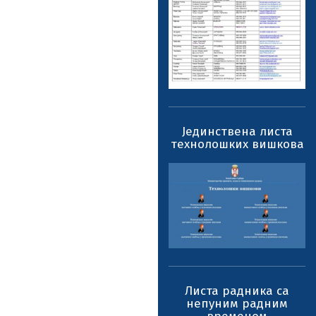
Јединствена листа
технолошких вишкова
Листа радника са
непуним радним