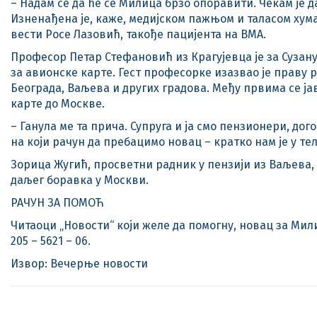
– Надам се да ће се Милица брзо опоравити. Чекам је 
Изненађена је, каже, медијском пажњом и таласом хуман
вести Росе Лазовић, такође пацијента на ВМА.
Професор Петар Стефановић из Крагујевца је за Сузану
за авионске карте. Гест професорке изазвао је праву 
Београда, Ваљева и других градова. Међу првима се ј
карте до Москве.
– Ганула ме та прича. Супруга и ја смо пензионери, до
на који рачун да пребацимо новац – кратко нам је у т
Зорица Жугић, просветни радник у пензији из Ваљева, 
даљег боравка у Москви.
РАЧУН ЗА ПОМОЋ
Читаоци „Новости“ који желе да помогну, новац за Мил
205 – 5621 – 06.
Извор: Вечерње новости