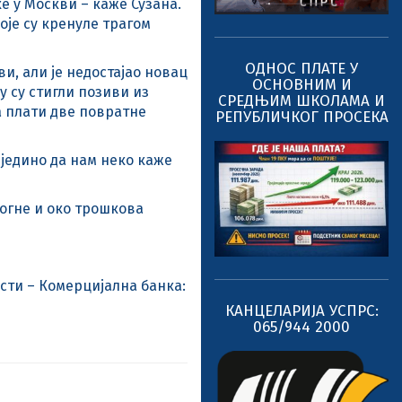
е у Москви – каже Сузана.
оје су кренуле трагом
ОДНОС ПЛАТЕ У
и, али је недостајао новац
ОСНОВНИМ И
у су стигли позиви из
СРЕДЊИМ ШКОЛАМА И
а плати две повратне
РЕПУБЛИЧКОГ ПРОСЕКА
 једино да нам неко каже
могне и око трошкова
ости – Комерцијална банка:
КАНЦЕЛАРИЈА УСПРС:
065/944 2000