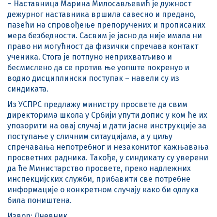
– Наставница Марина Милосављевић је дужност
дежурног наставника вршила савесно и предано,
пазећи на спровођење препоручених и прописаних
мера безбедности. Сасвим је јасно да није имала ни
право ни могућност да физички спречава контакт
ученика. Стога је потпуно неприхватљиво и
бесмислено да се против ње уопште покренуо и
водио дисциплински поступак – навели су из
синдиката.
Из УСПРС предлажу министру просвете да свим
директорима школа у Србији упути допис у ком ће их
упозорити на овај случај и дати јасне инструкције за
поступање у сличним ситауцијама, а у циљу
спречавања непотребног и незаконитог кажњавања
просветних радника. Такође, у синдикату су уверени
да ће Министарство просвете, преко надлежних
инспекцијских служби, прибавити све потребне
информације о конкретном случају како би одлука
била поништена.
Извор: Дневник