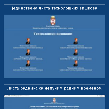
Јединствена листа технолошких вишкова
Листа радника са непуним радним временом