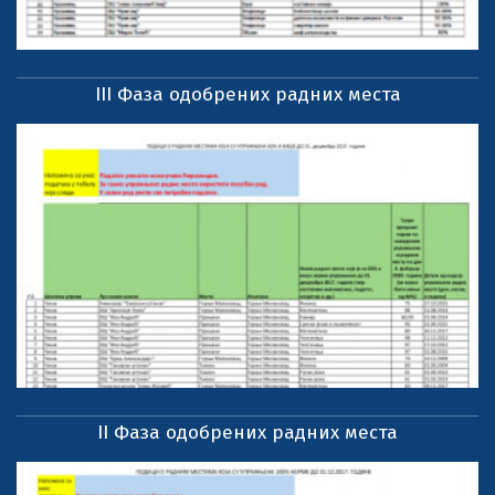
III Фаза одобрених радних места
II Фаза одобрених радних места