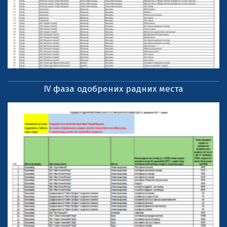
IV фаза одобрених радних места