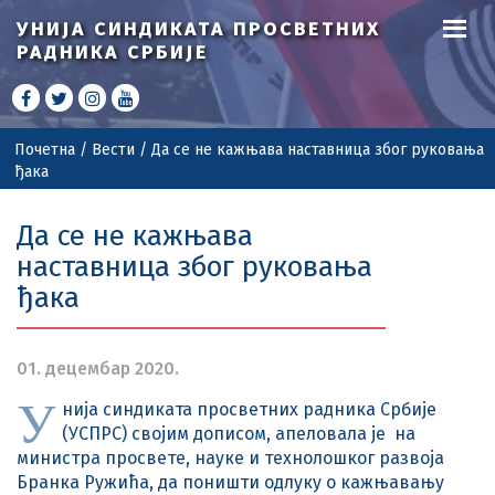
УНИЈА СИНДИКАТА
ПРОСВЕТНИХ
РАДНИКА СРБИЈЕ
Почетна
/
Вести
/
Да се не кажњава наставница због руковања
ђака
Да се не кажњава
наставница због руковања
ђака
01. децембар 2020.
У
нија синдиката просветних радника Србије
(УСПРС) својим дописом, апеловала је на
министра просвете, науке и технолошког развоја
Бранка Ружића, да поништи одлуку о кажњавању