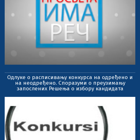
Одлуке о расписивању конкурса на одређено и
на неодређено. Споразуми о преузимању
запослених Решења о избору кандидата