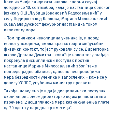
Како из Уније синдиката наводе, спорни случај
догодио се 10. септембра, када је наставница српског
језика у ОШ „Љубица Јовановић Радосављевић” у
селу Подвршка код Кладова, Марина Милосављевић
обављала дужност дежурног наставника током
великог одмора.
– Том приликом неколицина ученика је, и поред
њеног упозорења, имала краткотрајни међусобни
физички контакт, то јест руковали су се. Директорка
школе Драгана Думитрашковић је након тог догађаја
покренула дисциплински поступак против
наставнице Марине Милосављевић због “теже
повреде радне обавезе’, односно неспровођења
мера безбедности ученика и запослених – каже се у
допису УСПРС, упућеном министру просвете.
Такође, наведено је и да је дисциплински поступак
окончан решењем директорке којим је наставници
изречена „дисциплинска мера казне смањења плате
од 20 одсто у наредна три месеца”.