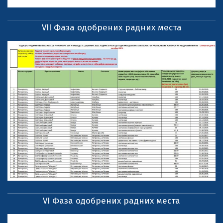
VII Фаза одобрених радних места
VI Фаза одобрених радних места