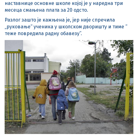
наставнице основне школе којој је у наредна три
месеца смањена плата за 20 одсто.
Разлог зашто је кажњена је, јер није спречила
„руковање“ ученика у школском дворишту и тиме “
теже повредила радну обавезу”.