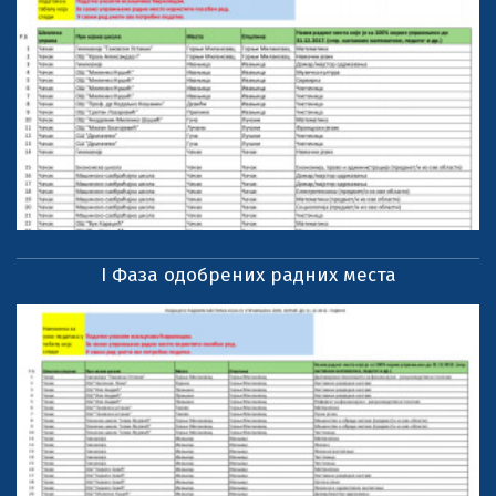
I Фаза одобрених радних места