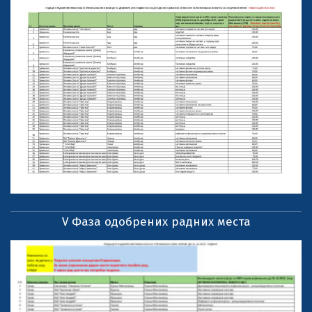
V Фаза одобрених радних места