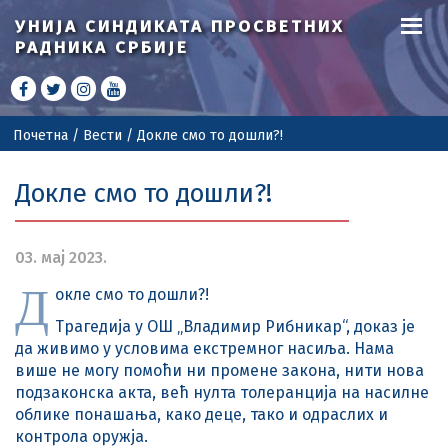
УНИЈА СИНДИКАТА
ПРОСВЕТНИХ
РАДНИКА СРБИЈЕ
Почетна
/
Вести
/
Докле смо то дошли?!
Докле смо то дошли?!
03. мај 2023.
Д
окле смо то дошли?!
Трагедија у ОШ „Владимир Рибникар“, доказ је
да живимо у условима екстремног насиља. Нама
више не могу помоћи ни промене закона, нити нова
подзаконска акта, већ нулта толеранција на насилне
облике понашања, како деце, тако и одраслих и
контрола оружја.