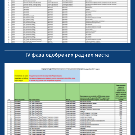
IV фаза одобрених радних места