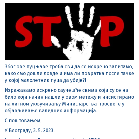
Због ове пуцњаве треба сви да се искрено запитамо,
како смо дошли довде и има ли повратка после тачке
у којој малолетник пуца да убије?!
Изражавамо искрено саучешће свима који су се на
било који начин нашли у овом метежу и инсистирамо
на хитном укључивању Министарства просвете у
објављивање валидних информација.
С поштовањем,
У Београду, 3. 5. 2023.