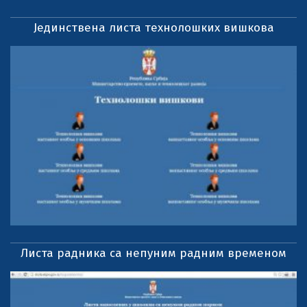
Јединствена листа технолошких вишкова
Листа радника са непуним радним временом