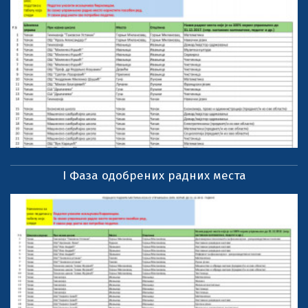
I Фаза одобрених радних места