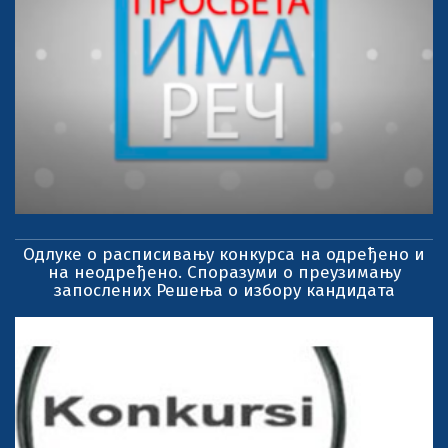
Одлуке о расписивању конкурса на одређено и
на неодређено. Споразуми о преузимању
запослених Решења о избору кандидата