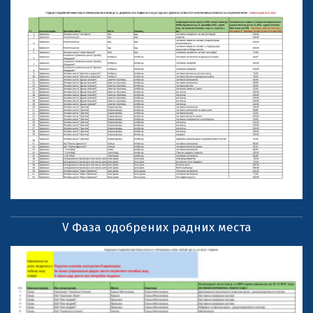
V Фаза одобрених радних места