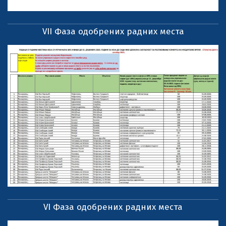
VII Фаза одобрених радних места
VI Фаза одобрених радних места