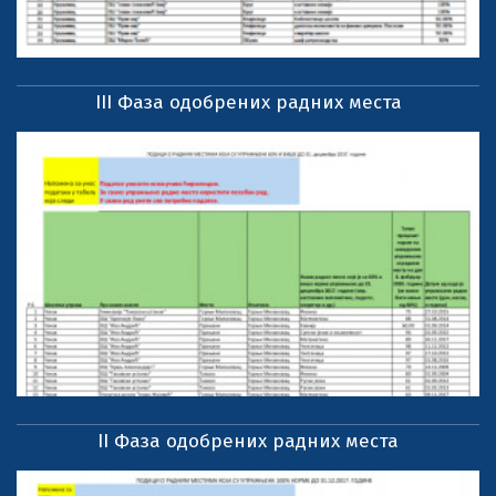
III Фаза одобрених радних места
II Фаза одобрених радних места