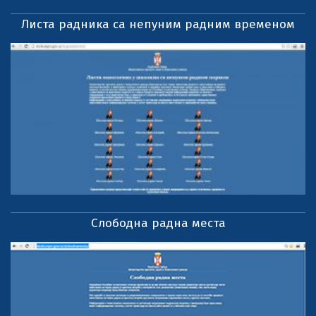
Листа радника са непуним радним временом
Слободна радна места