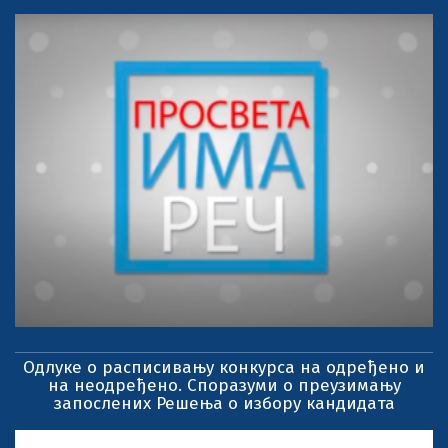
Одлуке о расписивању конкурса на одређено и
на неодређено. Споразуми о преузимању
запослених Решења о избору кандидата