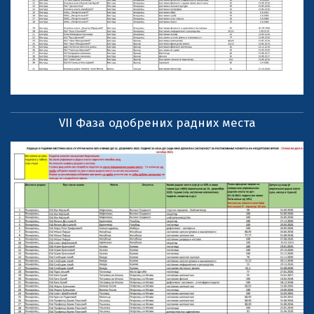
VII Фаза одобрених радних места