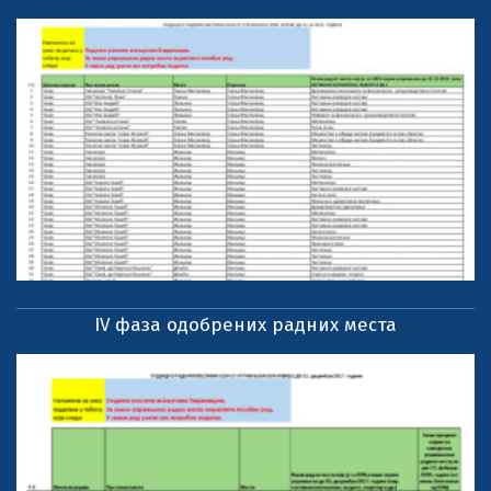
IV фаза одобрених радних места