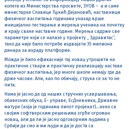
колега из Министарства просвете, ЗУОВ – а и саме
министарке Славице Ђукић Дејановић, наставници
физичког васпитања годинама уназад врше
иницијално тестирање и мерења ученика на почетку
и крају сваке наставне године. Мерења садрже све
параметре који се налазе у пројекту „ Здравитас“,
тако да није било потребе издвајати 35 милиона
динара за израду платформе.
Можда је било ефикасније тај новац утрошити на
практичне ствари и практичну реализацију наставе
физичког васпитања, јер многе школе немају где да
држе часове. Али, као по обичају, струка се за то не
пита.
Нама је јасно да од наших стручних усавршавања,
обавезних обука, Е- управе, ЕсДневника, Државне
матуре (која је годинама пилот пројекат)…неко са
својим софтверским решењима згрће огроман
новац, али да ли је јасно одговорним људима у
Србији да смо и ми људи и да је доста са