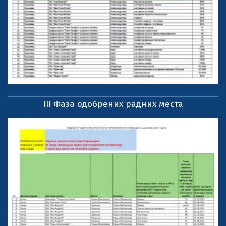
III Фаза одобрених радних места