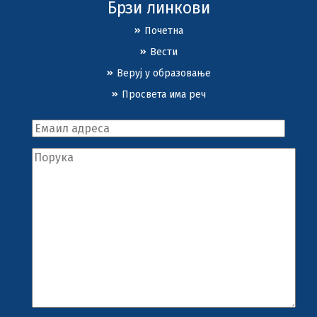
Брзи линкови
Почетна
Вести
Веруј у образовање
Просвета има реч