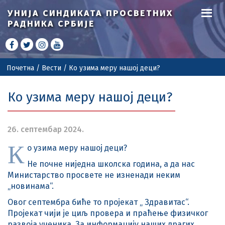
УНИЈА СИНДИКАТА
ПРОСВЕТНИХ
РАДНИКА СРБИЈЕ
Почетна
/
Вести
/
Ко узима меру нашој деци?
Ко узима меру нашој деци?
26. септембар 2024.
К
о узима меру нашој деци?
Не почне ниједна школска година, а да нас
Министарство просвете не изненади неким
„новинама“.
Овог септембра биће то пројекат „ Здравитас“.
Пројекат чији је циљ провера и праћење физичког
развоја ученика. За информацију наших драгих