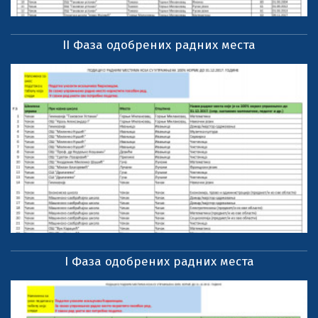
II Фаза одобрених радних места
I Фаза одобрених радних места