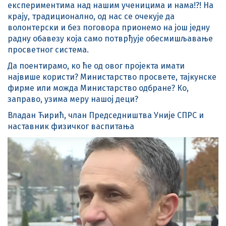
експериментима над нашим ученицима и нама!?! На
крају, традиционално, од нас се очекује да
волонтерски и без поговора прионемо на још једну
радну обавезу која само потврђује обесмишљавање
просветног система.
Да поентирамо, ко ће од овог пројекта имати
највише користи? Министарство просвете, тајкунске
фирме или можда Министарство одбране? Ко,
заправо, узима меру нашој деци?
Владан Ћирић, члан Председништва Уније СПРС и
наставник физичког васпитања