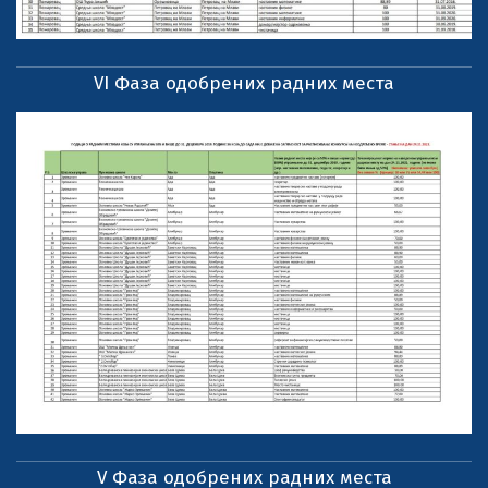
VI Фаза одобрених радних места
V Фаза одобрених радних места