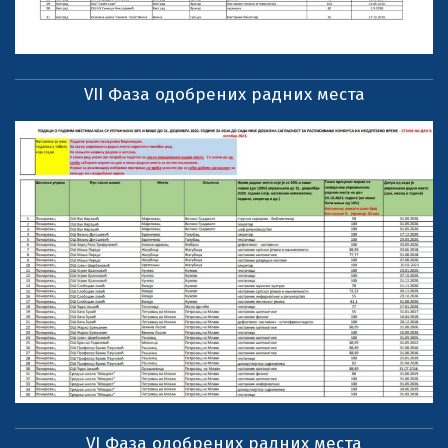
VII Фаза одобрених радних места
VI Фаза одобрених радних места