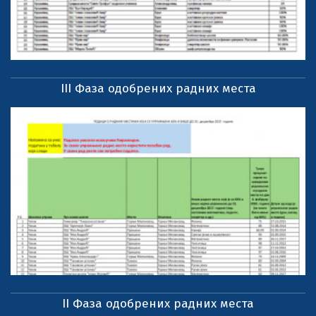
III Фаза одобрених радних места
II Фаза одобрених радних места