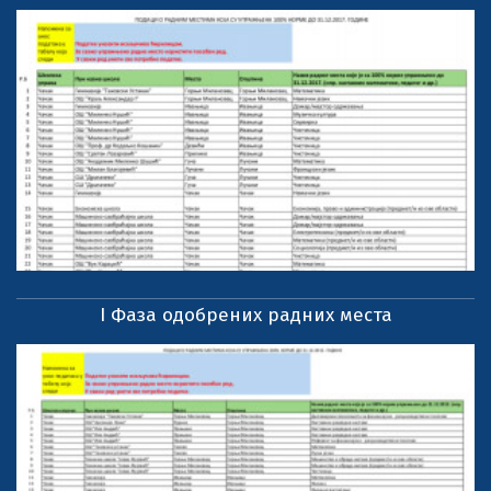
I Фаза одобрених радних места