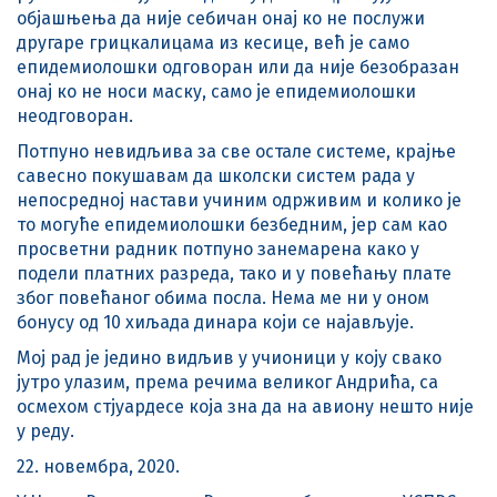
објашњења да није себичан онај ко не послужи
другаре грицкалицама из кесице, већ је само
епидемиолошки одговоран или да није безобразан
онај ко не носи маску, само је епидемиолошки
неодговоран.
Потпуно невидљива за све остале системе, крајње
савесно покушавам да школски систем рада у
непосредној настави учиним одрживим и колико је
то могуће епидемиолошки безбедним, јер сам као
просветни радник потпуно занемарена како у
подели платних разреда, тако и у повећању плате
због повећаног обима посла. Нема ме ни у оном
бонусу од 10 хиљада динара који се најављује.
Мој рад је једино видљив у учионици у коју свако
јутро улазим, према речима великог Андрића, са
осмехом стјуардесе која зна да на авиону нешто није
у реду.
22. новембра, 2020.