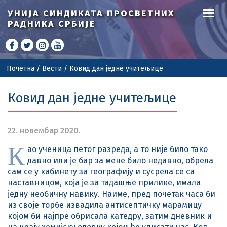
УНИЈА СИНДИКАТА
ПРОСВЕТНИХ
РАДНИКА СРБИЈЕ
Почетна
/
Вести
/
Ковид дан једне учитељице
Ковид дан једне учитељице
22. новембар 2020.
К
ао ученица петог разреда, а то није било тако
давно или је бар за мене било недавно, обрела
сам се у кабинету за географију и сусрела се са
наставницом, која је за тадашње прилике, имала
једну необичну навику. Наиме, пред почетак часа би
из своје торбе извадила антисептичку марамицу
којом би најпре обрисала катедру, затим дневник и