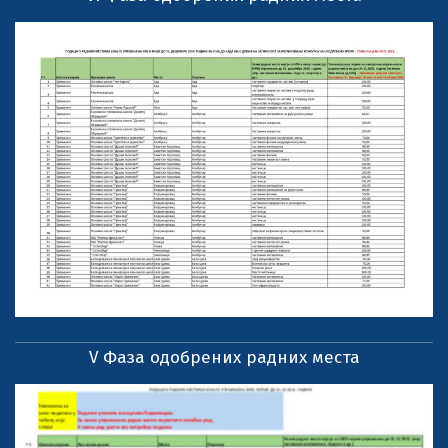
V Фаза одобрених радних места