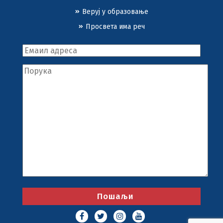
Веруј у образовање
Просвета има реч