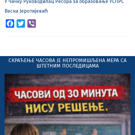
У Чачку Руководилац Ресора за образовање УСПРС
Весна Јеротијевић
Facebook
Twitter
Viber
СКРАЋЕЊЕ ЧАСОВА ЈЕ НЕПРОМИШЉЕНА МЕРА СА
ШТЕТНИМ ПОСЛЕДИЦАМА