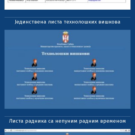
Јединствена листа технолошких вишкова
Листа радника са непуним радним временом