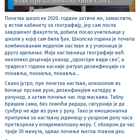
Почетак школске 2020. године затиче ме, замислите,
у истом кабинету за географију, јер сам после
завршеног факултета, добила посао учитељице у
школи у којој сам била ђак. Школска година је почела
комбинованим моделом наставе и у учионици је
друго одељење. Моја наставница географије већ
неколико деценија уназад ,,одозгоре види све“, а
тридесет година касније ритуал дезинфекције се
понавља, понавља, понавља…
Свако јутро, пре почетка наставе, алкохолом из
бочице прскам руке, дезинфикујем катедру и
рачунар, а затим почиње час под маскама. Таблу
бришем сама, без помоћи редара, сигурније је да
сунђер не иде из руке у руку. Тако је емоционална
припрема за наставну јединицу у уводном делу часа
претворена у епидемиолошку меру. С обзиром да час
траје 30 минута, одмах почиње његов главни део.