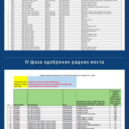
IV фаза одобрених радних места