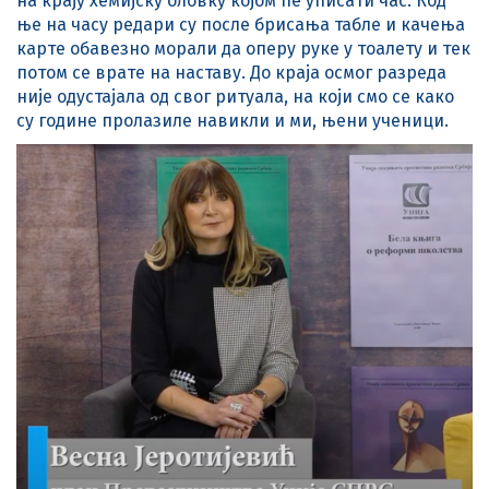
на крају хемијску оловку којом ће уписати час. Код
ње на часу редари су после брисања табле и качења
карте обавезно морали да оперу руке у тоалету и тек
потом се врате на наставу. До краја осмог разреда
није одустајала од свог ритуала, на који смо се како
су године пролазиле навикли и ми, њени ученици.