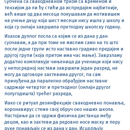
Суочена са свакодневном трком са временом и
тензијом да ли ћу стићи да испредајем најбитније,
већ више од два месеца покушавам да мотивишем
на учење децу која шест месеци нису ишла у школу и
која су онлајн завршила претходну школску годину.
Изазов дуплог посла са којим се из дана у дан
суочавам, а да при томе не мислим само на то што
после једне групе исто наставно градиво предајем и
другој групи (која притом има час мање). Заврзламу
додатно компликује чињеница да ученици који нису
у непосредној настави завршили један разред, не
могу да одговоре захтевима другог, па сам
принуђена да паралелно обрађујем наставне
садржаје четвртог и претходног (онлајн другог
полугодишта) трећег разреда,
Иако се ритуал дезинфекције свакодневно понавља,
коронавирус стеже свој обруч око наших школа.
Настојање да се одржи физичка дистанца међу
децом, као и захтеви да редовно носе маску и перу
руке понављају се из дана у дан. Исцрпљују