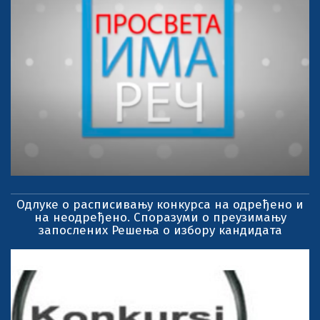
Одлуке о расписивању конкурса на одређено и
на неодређено. Споразуми о преузимању
запослених Решења о избору кандидата