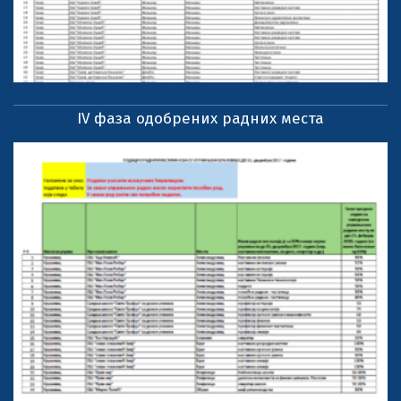
IV фаза одобрених радних места