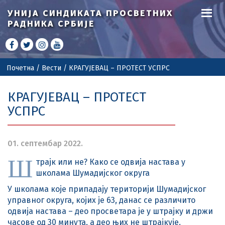
УНИЈА СИНДИКАТА
ПРОСВЕТНИХ
РАДНИКА СРБИЈЕ
Почетна
/
Вести
/
КРАГУЈЕВАЦ – ПРОТЕСТ УСПРС
КРАГУЈЕВАЦ – ПРОТЕСТ
УСПРС
01. септембар 2022.
Ш
трајк или не? Како се одвија настава у
школама Шумадијског округа
У школама које припадају територији Шумадијског
управног округа, којих је 63, данас се различито
одвија настава – део просветара је у штрајку и држи
часове од 30 минута, а део њих не штрајкује.