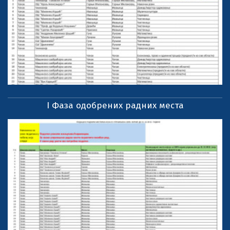
I Фаза одобрених радних места