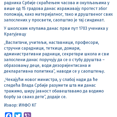
радника Србије скраћењем часова и окупљањима у
више од 15 градова данас изражавају протест због
положаја, како материјалног, тако и друштвеног свих
запослених у просвети, саопштио је тај синдикат.
У школским клупама данас први пут 1703 ученика у
Крагујевцу
„Васпитачи, учитељи, наставници, професори,
стручни сарадници, теткице, домари,
административни радници, секретари школа и сви
запослени данас поручују да се о стубу друштва –
образовању деце, води дезоријентисана и
декларативна политика“, наводи се у саопштењу.
„Чекајући новог министра, у слабој нади да ће
следећа Влада Србије разумети шта ми данас
тражимо, ширу јавност обавештавамо да водимо
борбу за свако дете“, додаје се.
Извор: ИНФО КГ
Facebook
Twitter
Viber