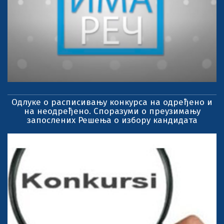
Одлуке о расписивању конкурса на одређено и
на неодређено. Споразуми о преузимању
запослених Решења о избору кандидата