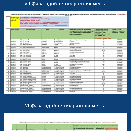
VII Фаза одобрених радних места
VI Фаза одобрених радних места