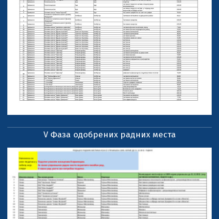
V Фаза одобрених радних места