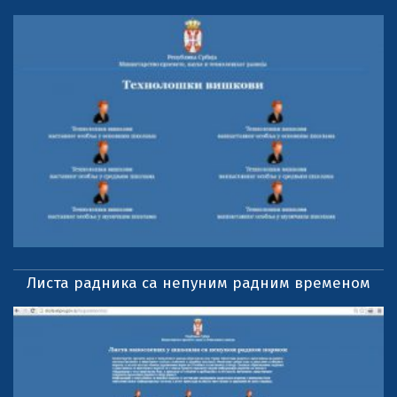
Листа радника са непуним радним временом