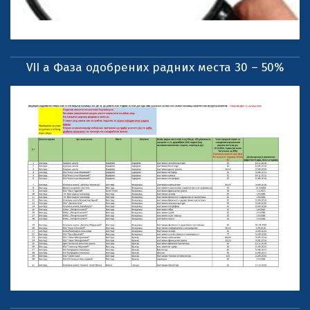
VII a Фаза одобрених радних места 30 – 50%