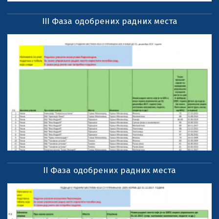
III Фаза одобрених радних места
II Фаза одобрених радних места