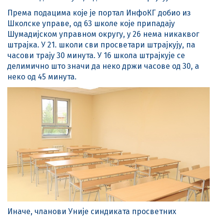
Према подацима које је портал ИнфоКГ добио из
Школске управе, од 63 школе које припадају
Шумадијском управном округу, у 26 нема никаквог
штрајка. У 21. школи сви просветари штрајкују, па
часови трају 30 минута. У 16 школа штрајкује се
делимично што значи да неко држи часове од 30, а
неко од 45 минута.
Иначе, чланови Уније синдиката просветних