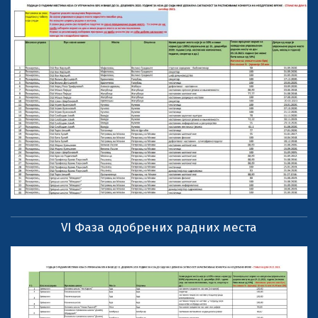
VI Фаза одобрених радних места