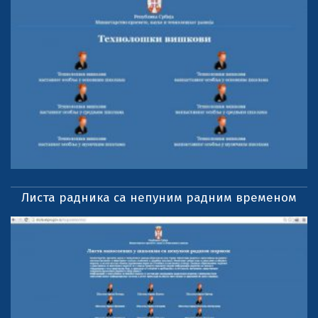
Листа радника са непуним радним временом