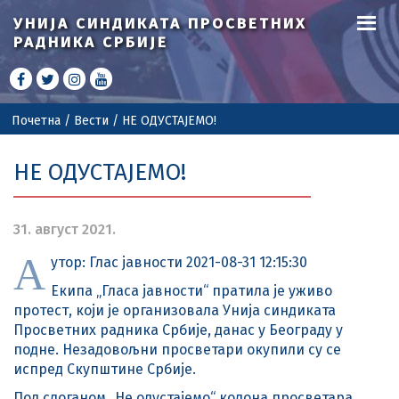
УНИЈА СИНДИКАТА
ПРОСВЕТНИХ
РАДНИКА СРБИЈЕ
Почетна
/
Вести
/
НЕ ОДУСТАЈЕМО!
НЕ ОДУСТАЈЕМО!
31. август 2021.
А
утор: Глас јавности 2021-08-31 12:15:30
Екипа „Гласа јавности“ пратила је уживо
протест, који је организовала Унија синдиката
Просветних радника Србије, данас у Београду у
подне. Незадовољни просветари окупили су се
испред Скупштине Србије.
Под слоганом „Не одустајемо“ колона просветара