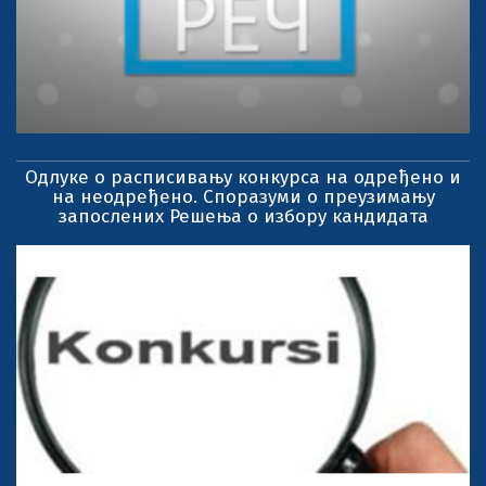
Одлуке о расписивању конкурса на одређено и
на неодређено. Споразуми о преузимању
запослених Решења о избору кандидата