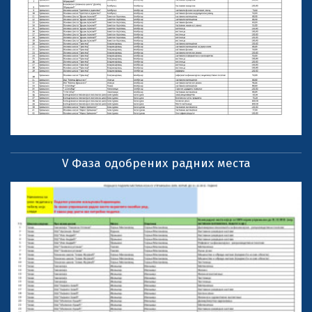
V Фаза одобрених радних места