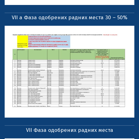
VII a Фаза одобрених радних места 30 – 50%
VII Фаза одобрених радних места