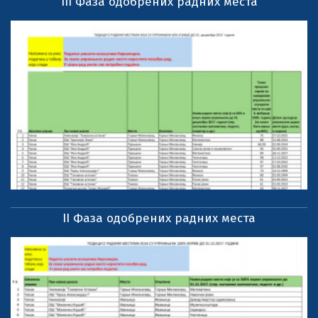
III Фаза одобрених радних места
II Фаза одобрених радних места