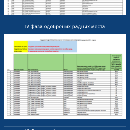
IV фаза одобрених радних места