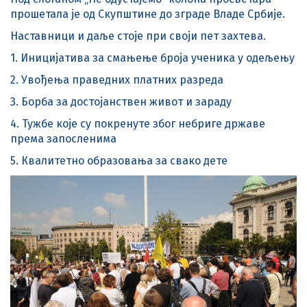
прошетала је од Скупштине до зграде Владе Србије.
Наставници и даље стоје при своји пет захтева.
1. Иницијатива за смањење броја ученика у одељењу
2. Увођења праведних платних разреда
3. Борба за достојанствен живот и зараду
4. Тужбе које су покренуте због небриге државе
према запосленима
5. Квалитетно образовања за свако дете