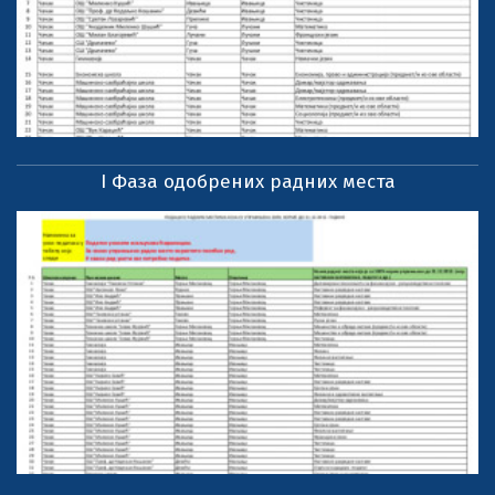
I Фаза одобрених радних места