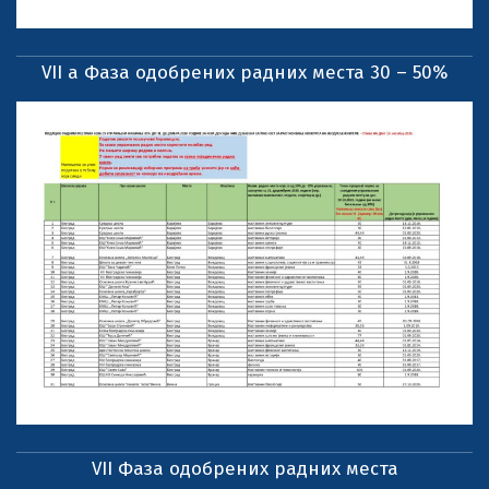
VII a Фаза одобрених радних места 30 – 50%
VII Фаза одобрених радних места