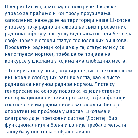
Предраг Гашић, члан радне подгрупе Школске
управе за праћење и контролу преузимања
запослених, каже да је на територији наше Школске
управе у току радно ангажовање свих просветних
радника који су у поступку бодовања остали без дела
своје норме и стекли статус технолошких вишкова.
Просветни радници који имају тај статус или су са
непотпуном нормом, треба да се пријаве на
конкурсе у школама у којима има слободних места.
– Генерисане су нове, ажуриране листе технолошких
вишкова и слободних радних места, као и листе
радника са непуном радном нормом. Листе су
генерисане на основу података из јединственог
информационог система просвете, то је најновији
софтвер, чијим радом нисмо задовољни, било је
оперативних проблема у многим школама и
сматрамо да је претходни систем “Доситеј” био
функционалнији и бољи и да није требало мењати
такву базу података – објашњава он.