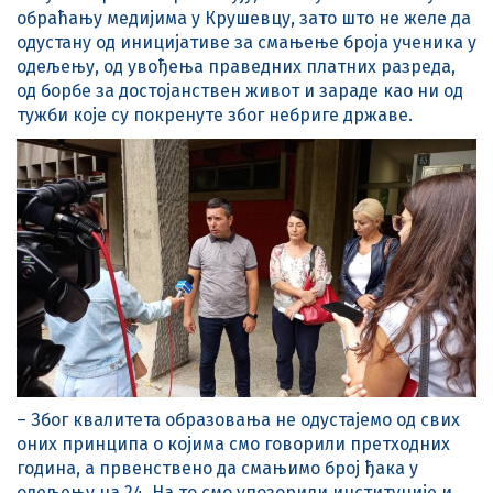
обраћању медијима у Крушевцу, зато што не желе да
одустану од иницијативе за смањење броја ученика у
одељењу, од увођења праведних платних разреда,
од борбе за достојанствен живот и зараде као ни од
тужби које су покренуте због небриге државе.
– Због квалитета образовања не одустајемо од свих
оних принципа о којима смо говорили претходних
година, а првенствено да смањимо број ђака у
одељењу на 24. На то смо упозорили институције и