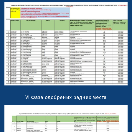
VI Фаза одобрених радних места