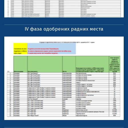
IV фаза одобрених радних места