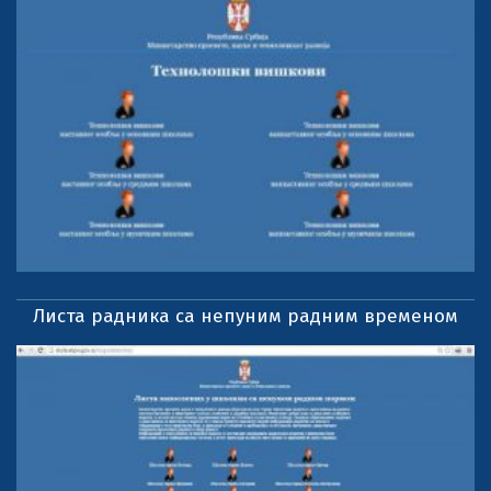
Листа радника са непуним радним временом