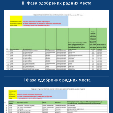
III Фаза одобрених радних места
II Фаза одобрених радних места