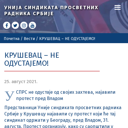
УНИЈА СИНДИКАТА
ПРОСВЕТНИХ
РАДНИКА СРБИЈЕ
Почетна
/
Вести
/
КРУШЕВАЦ – НЕ ОДУСТАЈЕМО!
КРУШЕВАЦ – НЕ
ОДУСТАЈЕМО!
25. август 2021.
У
СПРС не одустаје од својих захтева, најавили
протест пред Владом
Представници Уније синдиката просветних радника
Србије у Крушевцу најавили су протест који ће тај
синдикат одржати у Београду, пред Владом, 31.
августа. Протест организују, како су саопштили у