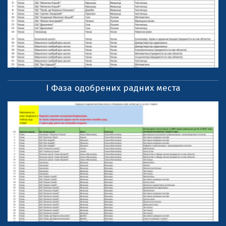
I Фаза одобрених радних места