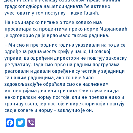
градског одбора нашег синдиката ће активно
учестовати у том поступку – каже Гашић.
На новинарско питање о томе колико има
просветара са процентима преко норме Марјановић
је одговорио да је врло мало таквих радника.
– Ми смо и претходних година указивали на то да се
одређена радна места крију у нашој Школској
управи, да одређени директори не поштују законску
регулативу. Тада смо прво на радним подгрупама
реаговали и давали одређене сугестије у заједници
са нашим радницима, ако то није било
задовољавајуће обраћали смо се надлежним
инспекцијама два или три пута. Ови случајеви да
неко прелази норму постоје, али не прелазе ниво и
границу свега, јер постоје и директори који поштују
своје колеге и норму – закључио је он.
Facebook
Twitter
Viber