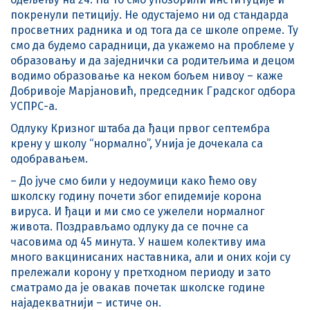
покренули петицију. Не одустајемо ни од стандарда
просветних радника и од тога да се школе опреме. Ту
смо да будемо сарадници, да укажемо на проблеме у
образовању и да заједнички са родитељима и децом
водимо образовање ка неком бољем нивоу – каже
Добривоје Марјановић, председник Градског одбора
УСПРС-а.
Одлуку Кризног штаба да ђаци првог септембра
крену у школу “нормално”, Унија је дочекала са
одобравањем.
– До јуче смо били у недоумици како ћемо ову
школску годину почети због епидемије корона
вируса. И ђаци и ми смо се ужелели нормалног
живота. Поздрављамо одлуку да се почне са
часовима од 45 минута. У нашем колективу има
много вакцинисаних наставника, али и оних који су
прележали корону у претходном периоду и зато
сматрамо да је овакав почетак школске године
најадекватнији – истиче он.