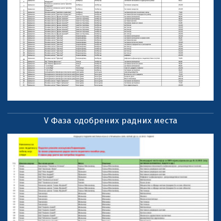
V Фаза одобрених радних места