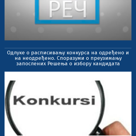
Одлуке о расписивању конкурса на одређено и
на неодређено. Споразуми о преузимању
запослених Решења о избору кандидата