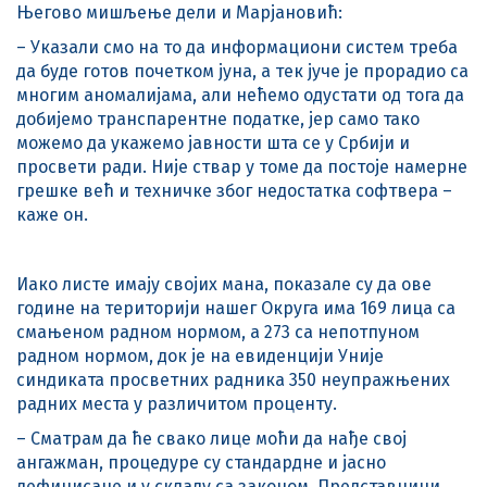
Његово мишљење дели и Марјановић:
– Указали смо на то да информациони систем треба
да буде готов почетком јуна, а тек јуче је прорадио са
многим аномалијама, али нећемо одустати од тога да
добијемо транспарентне податке, јер само тако
можемо да укажемо јавности шта се у Србији и
просвети ради. Није ствар у томе да постоје намерне
грешке већ и техничке због недостатка софтвера –
каже он.
Иако листе имају својих мана, показале су да ове
године на територији нашег Округа има 169 лица са
смањеном радном нормом, а 273 са непотпуном
радном нормом, док је на евиденцији Уније
синдиката просветних радника 350 неупражњених
радних места у различитом проценту.
– Сматрам да ће свако лице моћи да нађе свој
ангажман, процедуре су стандардне и јасно
дефинисане и у складу са законом. Представници