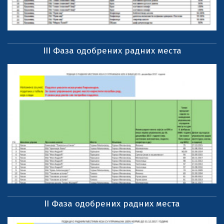
III Фаза одобрених радних места
II Фаза одобрених радних места