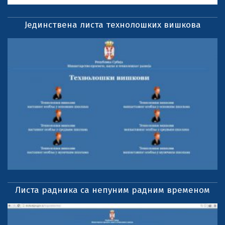
Јединствена листа технолошких вишкова
Листа радника са непуним радним временом