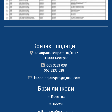
Контакт подаци
Адмирала Гепрата 10/II-17
11000 Београд
065 3233 038
065 3233 528
kancelarijausprs@gmail.com
Брзи линкови
Почетна
Вести
Веруј у образовање