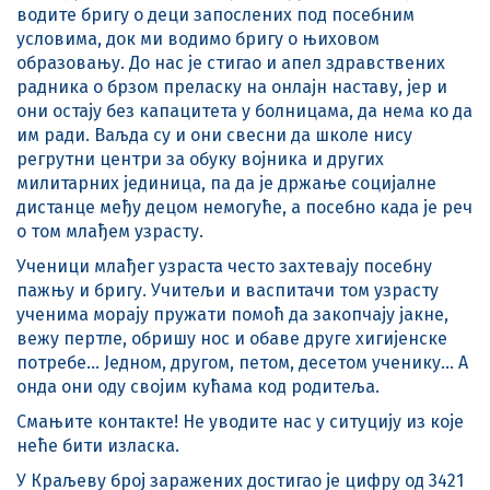
водите бригу о деци запослених под посебним
условима, док ми водимо бригу о њиховом
образовању. До нас је стигао и апел здравствених
радника о брзом преласку на онлајн наставу, јер и
они остају без капацитета у болницама, да нема ко да
им ради. Ваљда су и они свесни да школе нису
регрутни центри за обуку војника и других
милитарних јединица, па да је држање социјалне
дистанце међу децом немогуће, а посебно када је реч
о том млађем узрасту.
Ученици млађег узраста често захтевају посебну
пажњу и бригу. Учитељи и васпитачи том узрасту
ученима морају пружати помоћ да закопчају јакне,
вежу пертле, обришу нос и обаве друге хигијенске
потребе… Једном, другом, петом, десетом ученику… А
онда они оду својим кућама код родитеља.
Смањите контакте! Не уводите нас у ситуцију из које
неће бити изласка.
У Краљеву број заражених достигао је цифру од 3421