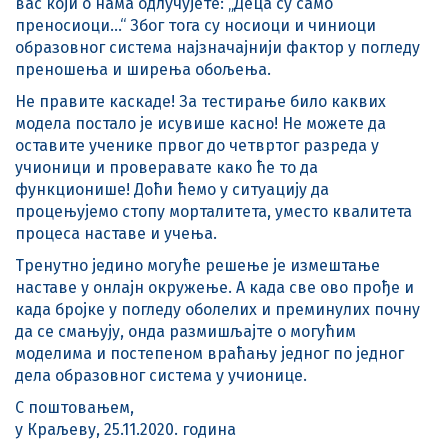
вас који о нама одлучујете: „Деца су само
преносиоци…“ Због тога су носиоци и чиниоци
образовног система најзначајнији фактор у погледу
преношења и ширења обољења.
Не правите каскаде! За тестирање било каквих
модела постало је исувише касно! Не можете да
оставите ученике првог до четвртог разреда у
учионици и проверавате како ће то да
функционише! Доћи ћемо у ситуацију да
процењујемо стопу морталитета, уместо квалитета
процеса наставе и учења.
Тренутно једино могуће решење је измештање
наставе у онлајн окружење. А када све ово прође и
када бројке у погледу оболелих и преминулих почну
да се смањују, онда размишљајте о могућим
моделима и постепеном враћању једног по једног
дела образовног система у учионице.
С поштовањем,
у Краљеву, 25.11.2020. година