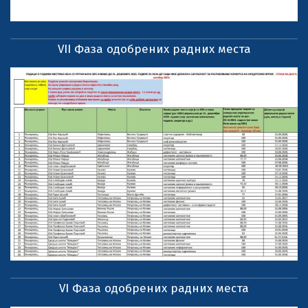
VII Фаза одобрених радних места
VI Фаза одобрених радних места