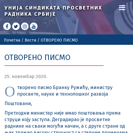
УНИЈА СИНДИКАТА
ПРОСВЕТНИХ
РАДНИКА СРБИЈЕ
Почетна
/
Вести
/
ОТВОРЕНО ПИСМО
ОТВОРЕНО ПИСМО
25. новембар 2020.
О
творено писмо Бранку Ружићу, министру
просвете, науке и технолошког развоја
Поштовани,
Претходни министар није имао поштовања према
струци коју заступа. Деградирао је просветне
раднике на сваки могући начин, а с друге стране од
њих тражио високу стручност са сталним променама