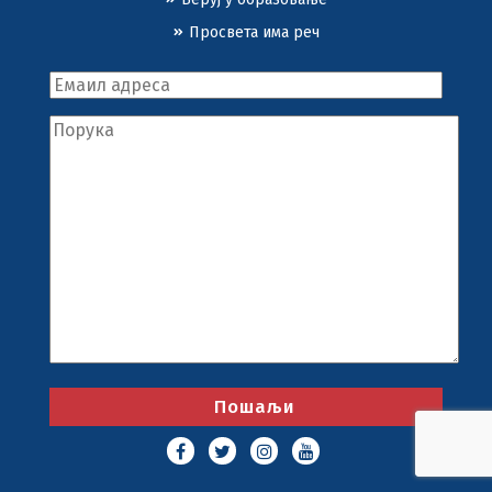
Просвета има реч