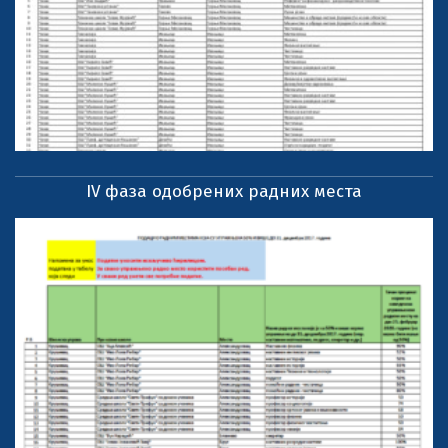
IV фаза одобрених радних места