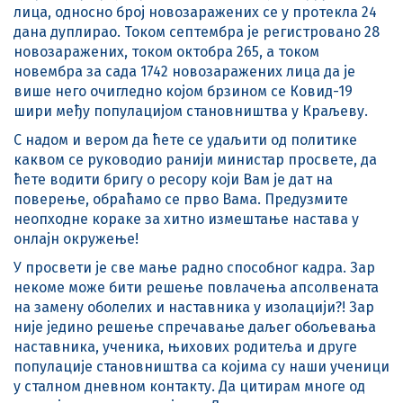
лица, односно број новозаражених се у протекла 24
дана дуплирао. Током септембра је регистровано 28
новозаражених, током октобра 265, а током
новембра за сада 1742 новозаражених лица да је
више него очигледно којом брзином се Ковид-19
шири међу популацијом становништва у Краљеву.
С надом и вером да ћете се удаљити од политике
каквом се руководио ранији министар просвете, да
ћете водити бригу о ресору који Вам је дат на
поверење, обраћамо се прво Вама. Предузмите
неопходне кораке за хитно измештање настава у
онлајн окружење!
У просвети је све мање радно способног кадра. Зар
некоме може бити решење повлачења апсолвената
на замену оболелих и наставника у изолацији?! Зар
није једино решење спречавање даљег обољевања
наставника, ученика, њихових родитеља и друге
популације становништва са којима су наши ученици
у сталном дневном контакту. Да цитирам многе од