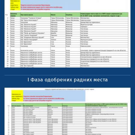
I Фаза одобрених радних места