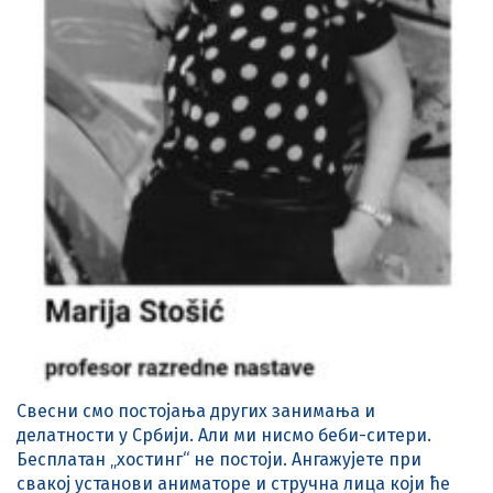
Свесни смо постојања других занимања и
делатности у Србији. Али ми нисмо беби-ситери.
Бесплатан „хостинг“ не постоји. Ангажујете при
свакој установи аниматоре и стручна лица који ће