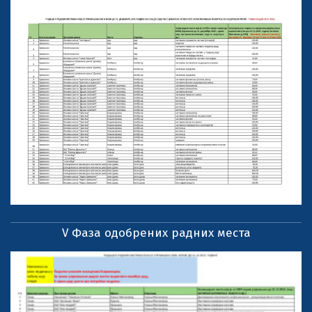
V Фаза одобрених радних места