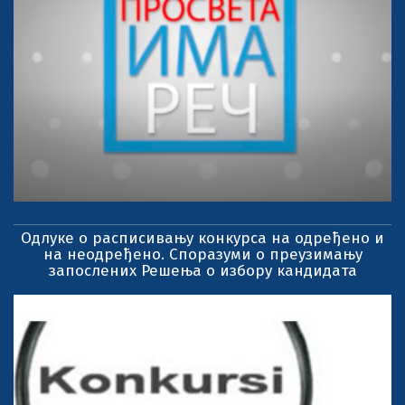
Одлуке о расписивању конкурса на одређено и
на неодређено. Споразуми о преузимању
запослених Решења о избору кандидата