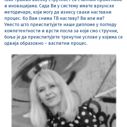
и иновацијама. Сада Ви у систему имате врхунске
методичаре, који могу да изнесу сваки наставни
процес. Ко Вам снима ТВ наставу? Ви или ми?
Уместо што преиспитујете наше дипломе у погледу
компетентности и врсти посла за који смо стручни,
боље је да преиспитујете тренутне услове у којима се
одвија образовно – васпитни процес.