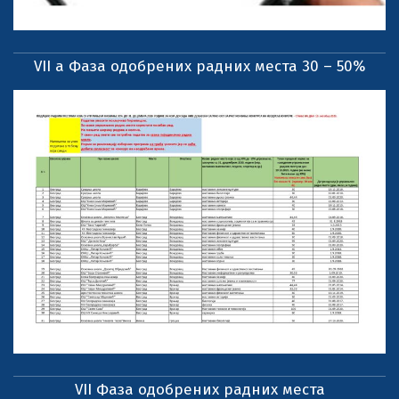
VII a Фаза одобрених радних места 30 – 50%
VII Фаза одобрених радних места