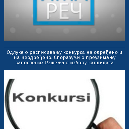
Одлуке о расписивању конкурса на одређено и
на неодређено. Споразуми о преузимању
запослених Решења о избору кандидата