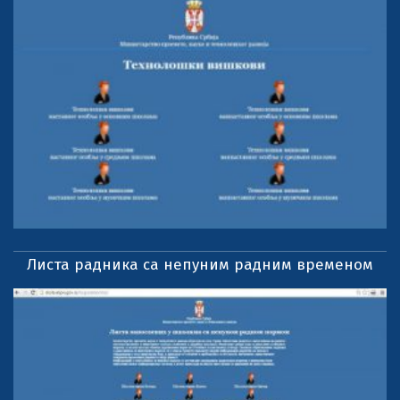
Листа радника са непуним радним временом