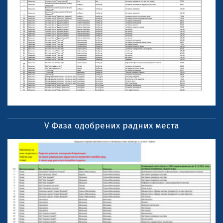
V Фаза одобрених радних места