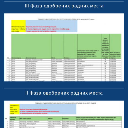
III Фаза одобрених радних места
II Фаза одобрених радних места