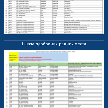
I Фаза одобрених радних места