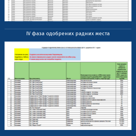
IV фаза одобрених радних места