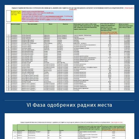
VI Фаза одобрених радних места