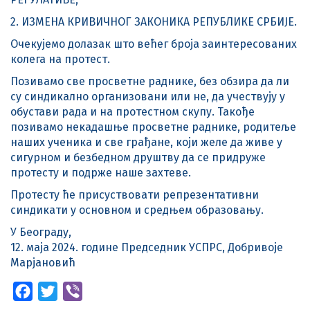
2. ИЗМЕНA КРИВИЧНОГ ЗАКОНИКА РЕПУБЛИКЕ СРБИЈЕ.
Очекујемо долазак што већег броја заинтересованих
колега на протест.
Позивамо све просветне раднике, без обзира да ли
су синдикално организовани или не, да учествују у
обустави рада и на протестном скупу. Такође
позивамо некадашње просветне раднике, родитеље
наших ученика и све грађане, који желе да живе у
сигурном и безбедном друштву да се придруже
протесту и подрже наше захтеве.
Протесту ће присуствовати репрезентативни
синдикати у основном и средњем образовању.
У Београду,
12. маја 2024. године Председник УСПРС, Добривоје
Марјановић
Facebook
Twitter
Viber