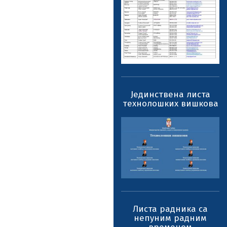
Јединствена листа
технолошких вишкова
Листа радника са
непуним радним