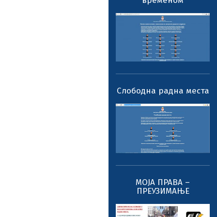
временом
Слободна радна места
МОЈА ПРАВА –
ПРЕУЗИМАЊЕ