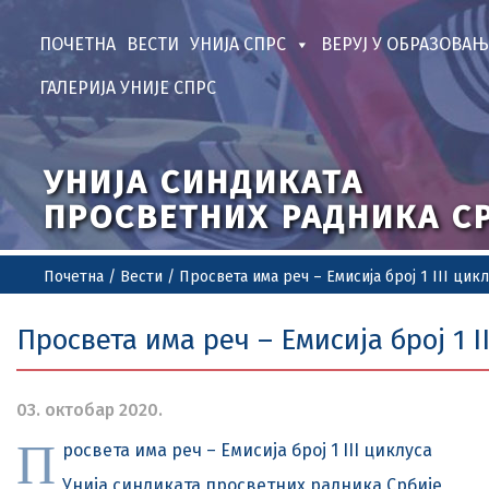
ПОЧЕТНА
ВЕСТИ
УНИЈА СПРС
ВЕРУЈ У ОБРАЗОВАЊ
ГАЛЕРИЈА УНИЈЕ СПРС
УНИЈА СИНДИКАТА
ПРОСВЕТНИХ РАДНИКА С
Почетна
/
Вести
/
Просвета има реч – Емисија број 1 III цик
Просвета има реч – Емисија број 1 I
03. октобар 2020.
П
росвета има реч – Емисија број 1 III циклуса
Унија синдиката просветних радника Србије