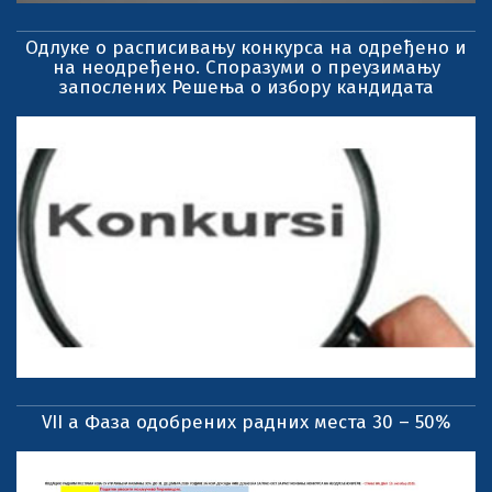
Одлуке о расписивању конкурса на одређено и
на неодређено. Споразуми о преузимању
запослених Решења о избору кандидата
VII a Фаза одобрених радних места 30 – 50%