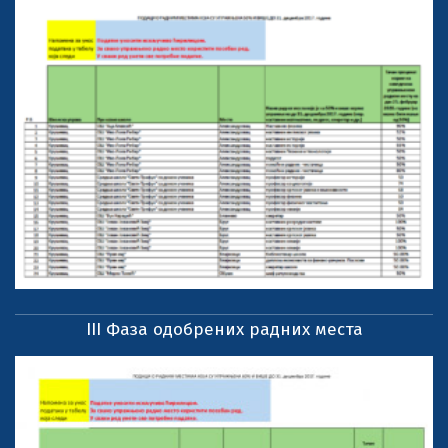
III Фаза одобрених радних места