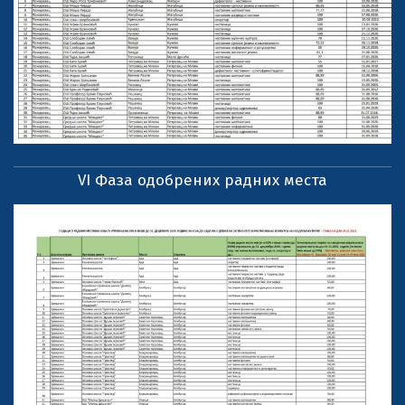
VI Фаза одобрених радних места