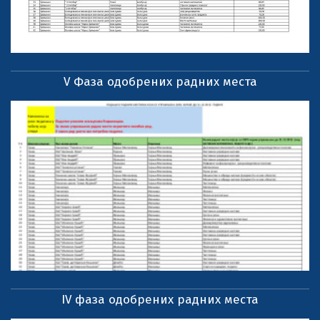
V Фаза одобрених радних места
IV фаза одобрених радних места