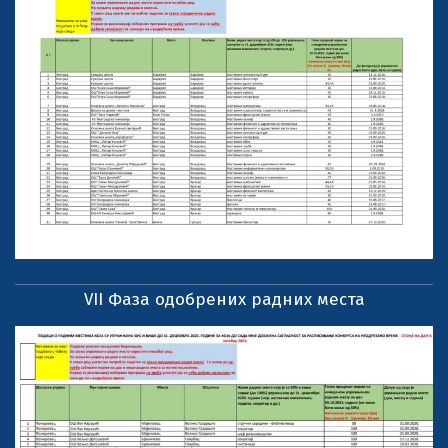
VII Фаза одобрених радних места