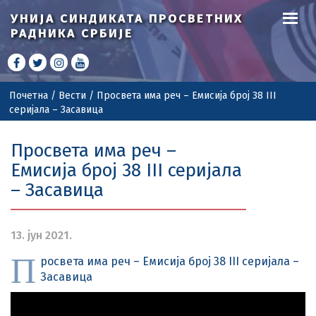
УНИЈА СИНДИКАТА
ПРОСВЕТНИХ
РАДНИКА СРБИЈЕ
Почетна
/
Вести
/
Просвета има реч – Емисија број 38 III
серијала – Засавица
Просвета има реч –
Емисија број 38 III серијала
– Засавица
13. јун 2021.
П
росвета има реч – Емисија број 38 III серијала –
Засавица