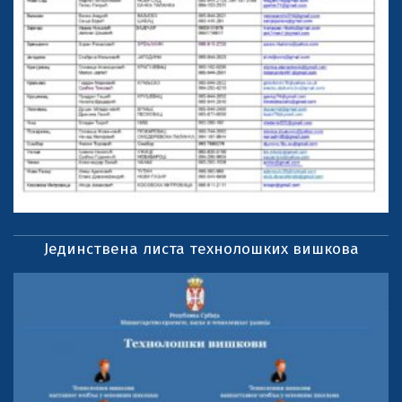
Јединствена листа технолошких вишкова