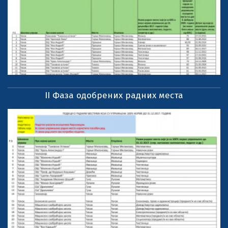
II Фаза одобрених радних места