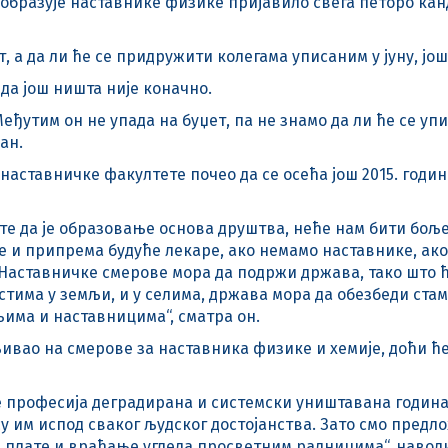
и образује наставнике физике пријавило свега петоро канд
, а да ли ће се придружити колегама уписаним у јуну, још
да још ништа није коначно.
утим он не упада на буџет, па не знамо да ли ће се уписа
ан.
наставничке факултете почео да се осећа још 2015. године
вате да је образовање основа друштва, неће нам бити бољ
је и припрема будуће лекаре, ако немамо наставнике, ак
. Наставничке смерове мора да подржи држава, тако што 
тима у земљи, и у селима, држава мора да обезбеди стам
љима и наставницима“, сматра он.
љивао на смерове за наставника физике и хемије, доћи ћ
 је професија деградирана и системски уништавана годин
 им испод сваког људског достојанства. Зато смо предл
е плате и враћање угледа просветним радницима“, навод