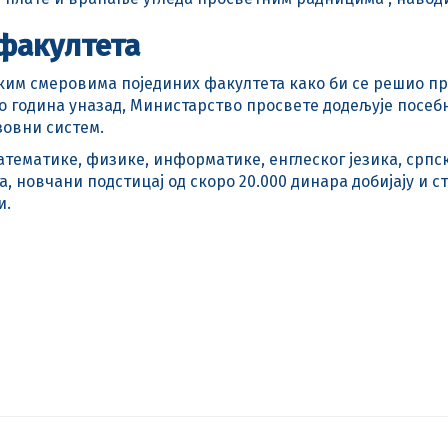
 факултета
чким смеровима појединих факултета како би се решио п
ко година уназад, Министарство просвете додељује посе
зовни систем.
математике, физике, информатике, енглеског језика, српс
а, новчани подстицај од скоро 20.000 динара добијају и с
и.