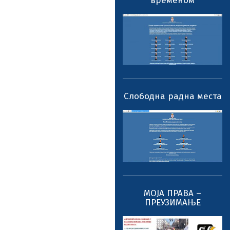
временом
Слободна радна места
МОЈА ПРАВА –
ПРЕУЗИМАЊЕ