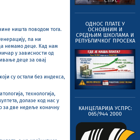
ОДНОС ПЛАТЕ У
чине ништа поводом тога.
ОСНОВНИМ И
СРЕДЊИМ ШКОЛАМА И
генерацију, па ни
РЕПУБЛИЧКОГ ПРОСЕКА
да немамо деце. Кад нам
мичар у зависности од
љивање деце за овај
оји су остали без индекса,
атологија, технологија,
лтета, долазе код нас у
мо за две недеље коначну
КАНЦЕЛАРИЈА УСПРС:
065/944 2000