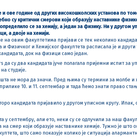
е и ове године од других високошколских установа по томе
но су критични смерови који образују наставнике физике 
определило се за хемију, а један за физику. Ни у другом у
и, а двоје на хемији.
е на овим факултетима пријави се тек неколико кандидат
а и Физичког и Хемијског факултета расписала је и други
кандидата, док на физици само један.
s да су два кандидата јуче полагала пријемни испит за у
 на студије.
шта не мора да значи. Пред њима су термини за молбе и ж
тприлике 10. и 11. септембар и тада ћемо знати право ста
еторо кандидата пријавило у другом уписном кругу. Ипак, 
у септембру, али ето, неки су се одлучили за наш факулте
на смер који образује наставнике хемије. Тужно је што о
култета, што само показује колико је ситуација алармант