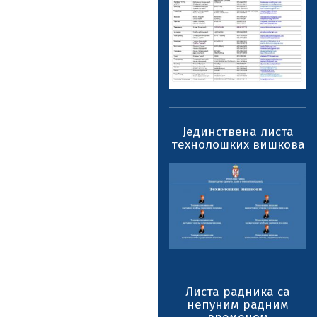
Јединствена листа
технолошких вишкова
Листа радника са
непуним радним