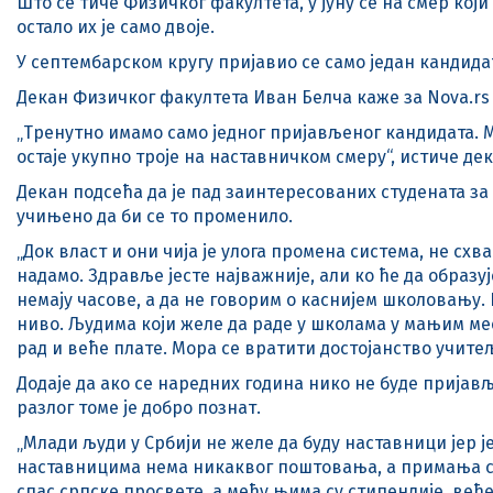
Што се тиче Физичког факултета, у јуну се на смер кој
остало их је само двоје.
У септембарском кругу пријавио се само један кандидат
Декан Физичког факултета Иван Белча каже за Nova.rs 
„Тренутно имамо само једног пријављеног кандидата. Међ
остаје укупно троје на наставничком смеру“, истиче дек
Декан подсећа да је пад заинтересованих студената за 
учињено да би се то променило.
„Док власт и они чија је улога промена система, не сх
надамо. Здравље јесте најважније, али ко ће да образу
немају часове, а да не говорим о каснијем школовању
ниво. Људима који желе да раде у школама у мањим мес
рад и веће плате. Мора се вратити достојанство учите
Додаје да ако се наредних година нико не буде пријав
разлог томе је добро познат.
„Млади људи у Србији не желе да буду наставници јер
наставницима нема никаквог поштовања, а примања су
спас српске просвете, а међу њима су стипендије, већ