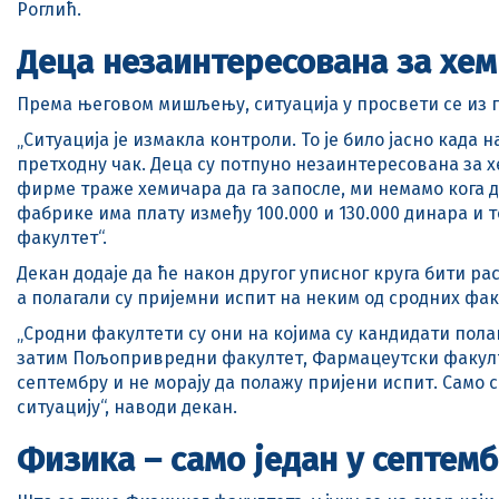
Роглић.
Деца незаинтересована за хем
Према његовом мишљењу, ситуација у просвети се из г
„Ситуација је измакла контроли. То је било јасно када 
претходну чак. Деца су потпуно незаинтересована за х
фирме траже хемичара да га запосле, ми немамо кога д
фабрике има плату између 100.000 и 130.000 динара и т
факултет“.
Декан додаје да ће након другог уписног круга бити ра
а полагали су пријемни испит на неким од сродних фак
„Сродни факултети су они на којима су кандидати полага
затим Пољопривредни факултет, Фармацеутски факултет
септембру и не морају да полажу пријени испит. Само 
ситуацију“, наводи декан.
Физика – само један у септем