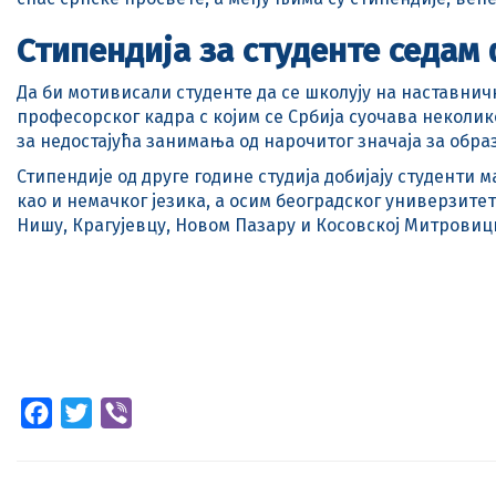
Стипендија за студенте седам
Да би мотивисали студенте да се школују на наставни
професорског кадра с којим се Србија суочава неколи
за недостајућа занимања од нарочитог значаја за обра
Стипендије од друге године студија добијају студенти 
као и немачког језика, а осим београдског универзитет
Нишу, Крагујевцу, Новом Пазару и Косовској Митровиц
Facebook
Twitter
Viber