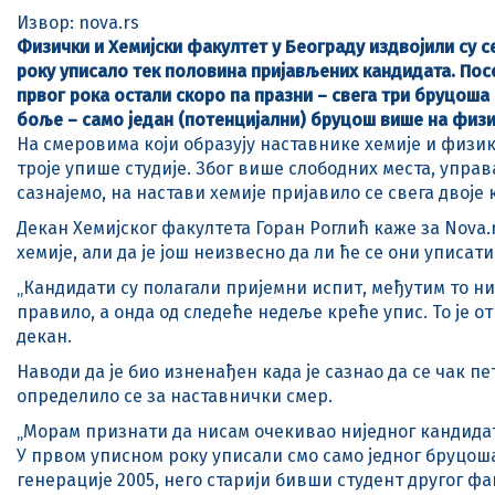
Извор: nova.rs
Физички и Хемијски факултет у Београду издвојили су с
року уписало тек половина пријављених кандидата. Посеб
првог рока остали скоро па празни – свега три бруцоша 
боље – само један (потенцијални) бруцош више на физиц
На смеровима који образују наставнике хемије и физик
троје упише студије. Због више слободних места, управ
сазнајемо, на настави хемије пријавило се свега двоје 
Декан Хемијског факултета Горан Роглић каже за Nova.r
хемије, али да је још неизвесно да ли ће се они уписати
„Кандидати су полагали пријемни испит, међутим то ни
правило, а онда од следеће недеље креће упис. То је о
декан.
Наводи да је био изненађен када је сазнао да се чак п
определило се за наставнички смер.
„Морам признати да нисам очекивао ниједног кандидата 
У првом уписном року уписали смо само једног бруцоша 
генерације 2005, него старији бивши студент другог фа