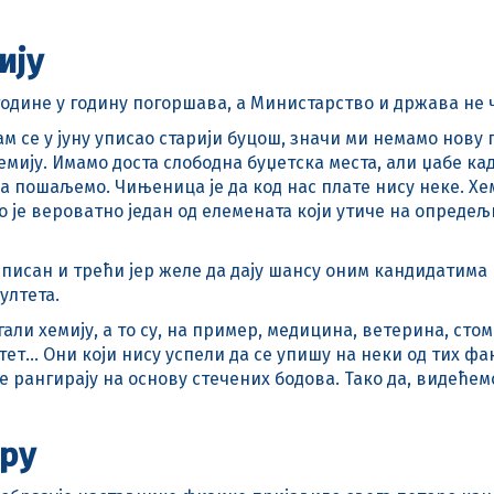
ију
одине у годину погоршава, а Министарство и држава не 
нам се у јуну уписао старији буцош, значи ми немамо нову 
емију. Имамо доста слободна буџетска места, али џабе ка
а пошаљемо. Чињеница је да код нас плате нису неке. Хе
о је вероватно један од елемената који утиче на опреде
списан и трећи јер желе да дају шансу оним кандидатима к
ултета.
ли хемију, а то су, на пример, медицина, ветерина, стом
… Они који нису успели да се упишу на неки од тих факу
се рангирају на основу стечених бодова. Тако да, видеће
бру