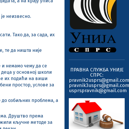
идата, а на крају уписа
 је неизвесно.
ти. Тако да, за сада, их
, те да ништа није
е и немамо чему да се
ПРАВНА СЛУЖБА УНИЈЕ
о деца у основној школи
СПРС:
ће их подићи на виши
pravnik2usprs@gmail.co
бени простор, услове за
pravnik3usprs@gmail.co
usprspravnik@gmail.com
е до озбиљних проблема, а
ама. Друштво према
ожили кључне методе за
и декан.