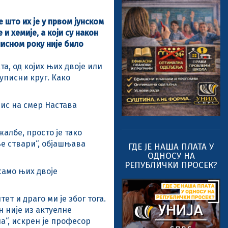
 што их је у првом јунском
и хемије, а који су након
писном року није било
а, од којих њих двоје или
 уписни круг. Како
пис на смер Настава
албе, просто је тако
ње ствари“, објашњава
ГДЕ ЈЕ НАША ПЛАТА У
ОДНОСУ НА
РЕПУБЛИЧКИ ПРОСЕК?
само њих двоје
т и драго ми је због тога.
н није из актуелне
на“, искрен је професор