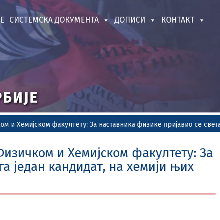
Е
СИСТЕМСКА ДОКУМЕНТА
ДОПИСИ
КОНТАКТ
РБИЈЕ
м и Хемијском факултету: За наставника физике пријавио се свега 
Физичком и Хемијском факултету: За
га један кандидат, на хемији њих