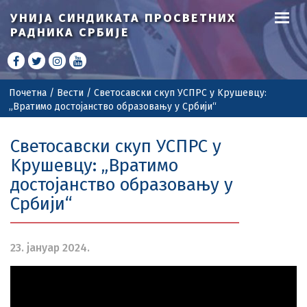
УНИЈА СИНДИКАТА
ПРОСВЕТНИХ
РАДНИКА СРБИЈЕ
Почетна
/
Вести
/
Светосавски скуп УСПРС у Kрушевцу:
„Вратимо достојанство образовању у Србији“
Светосавски скуп УСПРС у
Kрушевцу: „Вратимо
достојанство образовању у
Србији“
23. јануар 2024.