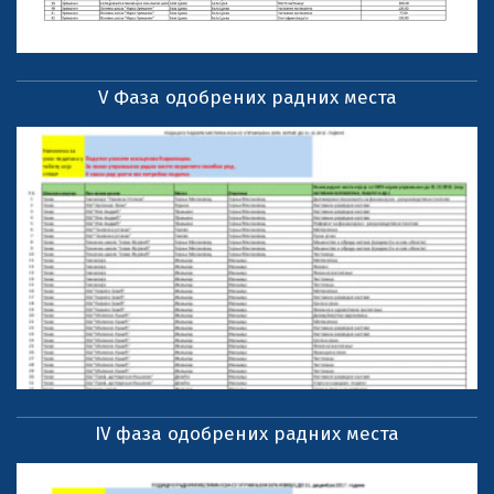
V Фаза одобрених радних места
IV фаза одобрених радних места