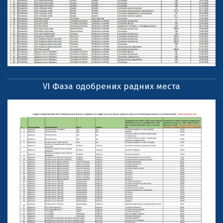
VI Фаза одобрених радних места