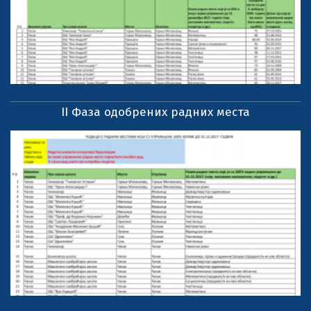
II Фаза одобрених радних места