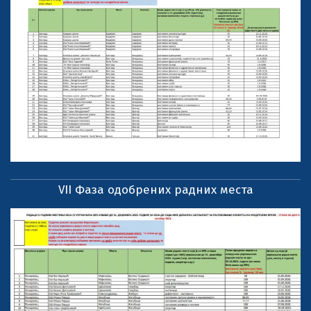
VII Фаза одобрених радних места