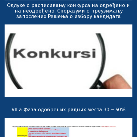
Одлуке о расписивању конкурса на одређено и
на неодређено. Споразуми о преузимању
запослених Решења о избору кандидата
VII a Фаза одобрених радних места 30 – 50%