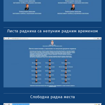
Листа радника са непуним радним временом
Слободна радна места