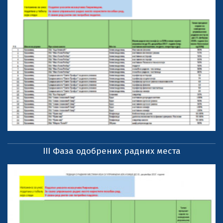
III Фаза одобрених радних места