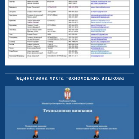
Јединствена листа технолошких вишкова