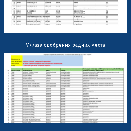
V Фаза одобрених радних места