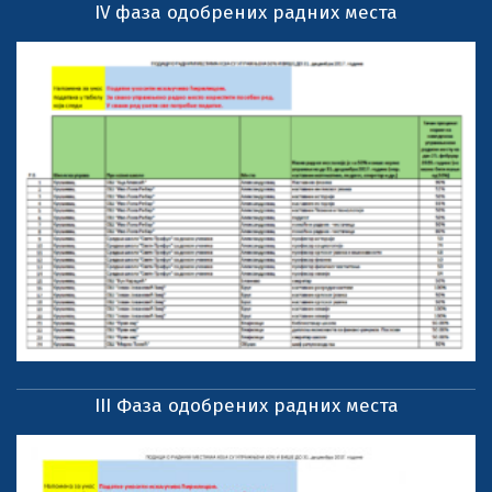
IV фаза одобрених радних места
III Фаза одобрених радних места