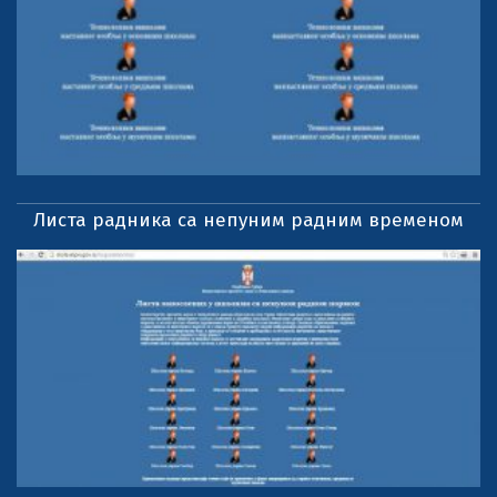
Листа радника са непуним радним временом