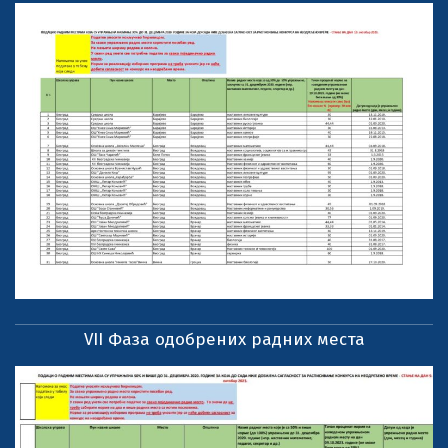
VII Фаза одобрених радних места