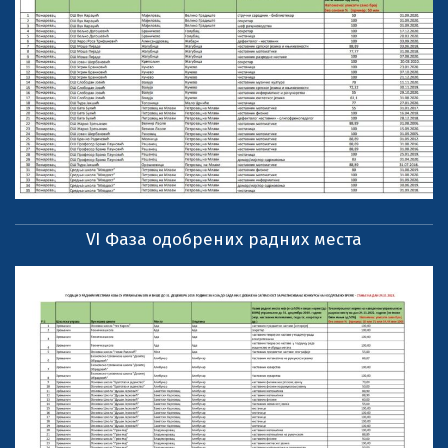
VI Фаза одобрених радних места