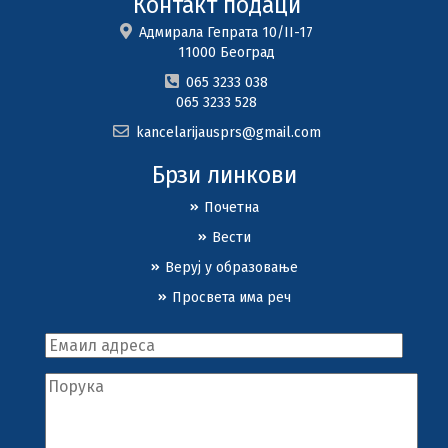
Контакт подаци
Адмирала Гепрата 10/II-17
11000 Београд
065 3233 038
065 3233 528
kancelarijausprs@gmail.com
Брзи линкови
Почетна
Вести
Веруј у образовање
Просвета има реч