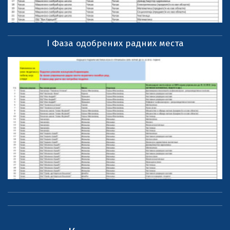
I Фаза одобрених радних места