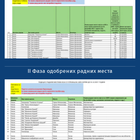
II Фаза одобрених радних места