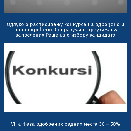
Одлуке о расписивању конкурса на одређено и
на неодређено. Споразуми о преузимању
запослених Решења о избору кандидата
VII a Фаза одобрених радних места 30 – 50%