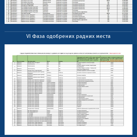
VI Фаза одобрених радних места