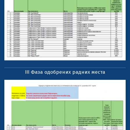
III Фаза одобрених радних места