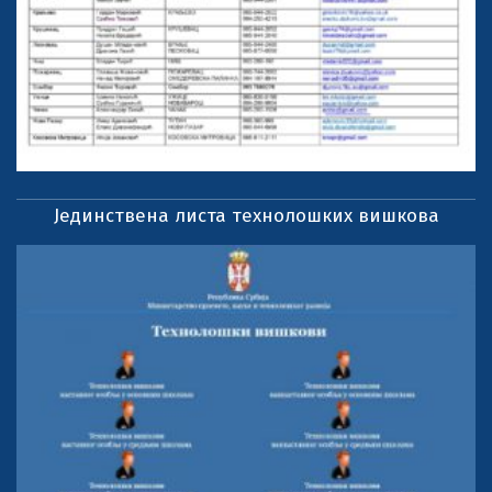
Јединствена листа технолошких вишкова