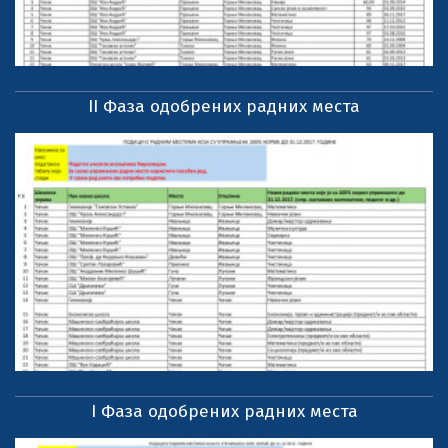
II Фаза одобрених радних места
I Фаза одобрених радних места