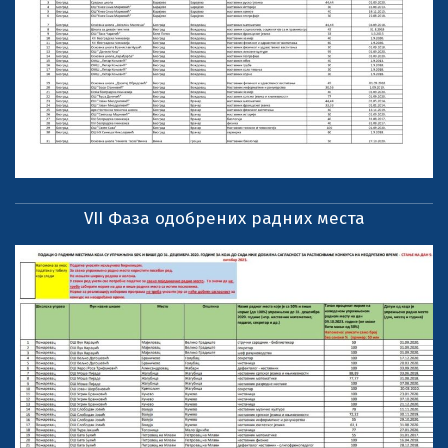
VII Фаза одобрених радних места