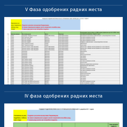
V Фаза одобрених радних места
IV фаза одобрених радних места