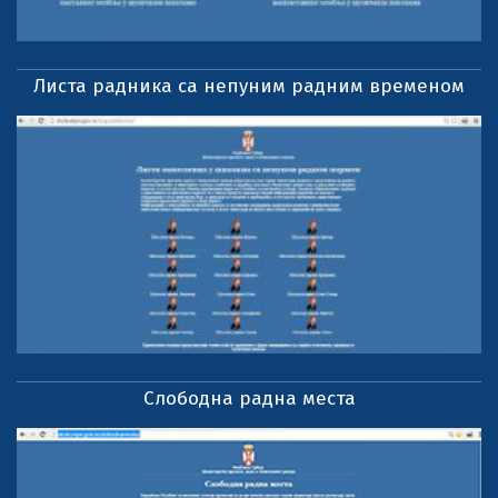
Листа радника са непуним радним временом
Слободна радна места