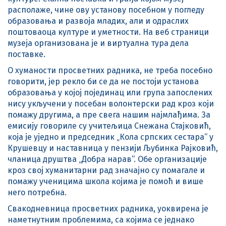
располаже, чине ову установу посебном у погледу
образовања и развоја младих, али и одраслих
поштоваоца културе и уметности. На веб страници
музеја организована је и виртуална тура дела
поставке.
О хуманости просветних радника, не треба посебно
говорити, јер рекло би се да не постоји установа
образовања у којој појединац или група запослених
нису укључени у посебан волонтерски рад кроз који
помажу другима, а пре свега нашим најмлађима. За
емисију говориле су учитељица Снежана Стајковић,
која је уједно и председник „Кола српских сестара“ у
Крушевцу и наставница у пензији Љубинка Рајковић,
чланица друштва „Добра нарав“. Обе организације
кроз свој хуманитарни рад значајно су помагале и
помажу ученицима школа којима је помоћ и више
него потребна.
Свакодневница просветних радника, уоквирена је
наметнутним проблемима, са којима се једнако