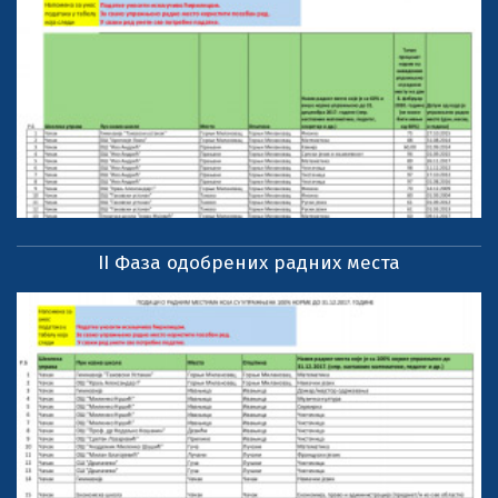
II Фаза одобрених радних места