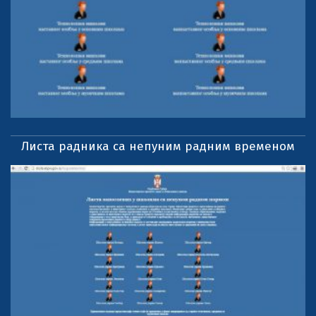
Листа радника са непуним радним временом