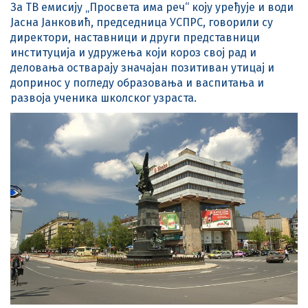
За ТВ емисију „Просвета има реч“ коју уређује и води
Јасна Јанковић, председница УСПРС, говорили су
директори, наставници и други представници
институција и удружења који короз свој рад и
деловања остварају значајан позитиван утицај и
допринос у погледу образовања и васпитања и
развоја ученика школског узраста.