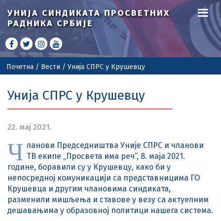
УНИЈА СИНДИКАТА
ПРОСВЕТНИХ
РАДНИКА СРБИЈЕ
Почетна
/
Вести
/
Унија СПРС у Крушевцу
Унија СПРС у Крушевцу
22. мај 2021.
Ч
ланови Председништва Уније СПРС и чланови
ТВ екипе „Просвета има реч“, 8. маја 2021.
године, боравили су у Крушевцу, како би у
непосредној комуникацији са представницима ГО
Крушевца и другим члановима синдиката,
разменили мишљења и ставове у везу са актуелним
дешавањима у образовној политици нашега система.