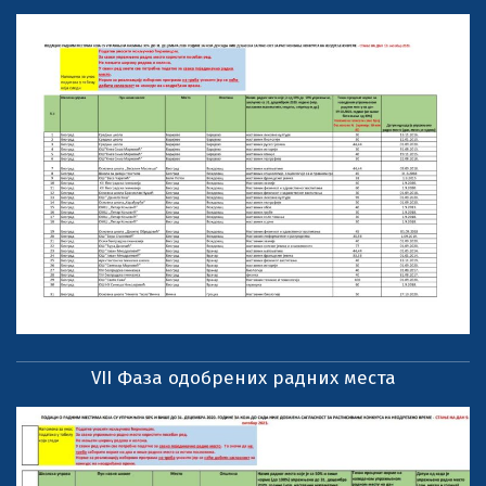
VII Фаза одобрених радних места