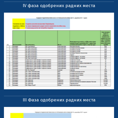
IV фаза одобрених радних места
III Фаза одобрених радних места