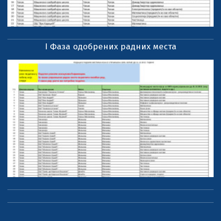
I Фаза одобрених радних места