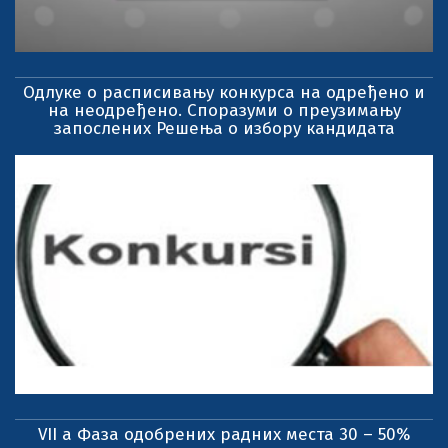
Одлуке о расписивању конкурса на одређено и
на неодређено. Споразуми о преузимању
запослених Решења о избору кандидата
VII a Фаза одобрених радних места 30 – 50%