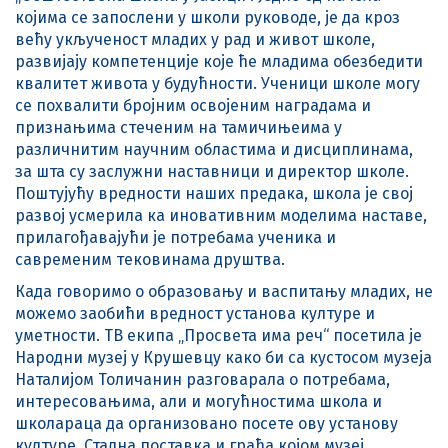
којима се запослени у школи руководе, је да кроз
већу укљученост младих у рад и живот школе,
развијају компетенције које ће младима обезбедити
квалитет живота у будућности. Ученици школе могу
се похвалити бројним освојеним наградама и
признањима стеченим на тамичињеима у
различнитим научним областима и дисциплинама,
за шта су заслужни наставници и директор школе.
Поштујућу вредности наших предака, школа је свој
развој усмерила ка иновативним моделима наставе,
прилагођавајући је потребама ученика и
савременим тековинама друштва.
Када говоримо о образовању и васпитању младих, не
можемо заобићи вредност установа културе и
уметности. ТВ екипа „Просвета има реч“ посетила је
Народни музеј у Крушевцу како би са кустосом музеја
Наталијом Толичанин разговарала о потребама,
интересовањима, али и могућностима школа и
школараца да организовано посете ову установу
културе. Стална поставка и грађа којом музеј