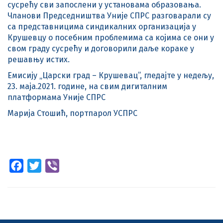
сусрећу сви запослени у установама образовања.
Чланови Председништва Уније СПРС разговарали су
са представницима синдикалних организација у
Крушевцу о посебним проблемима са којима се они у
свом граду сусрећу и договорили даље кораке у
решавњу истих.
Емисију „Царски град – Крушевац”, гледајте у недељу,
23. маја.2021. године, на свим дигиталним
платформама Уније СПРС
Марија Стошић, портпарол УСПРС
Facebook
Twitter
Viber