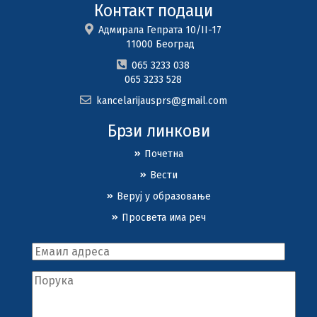
Контакт подаци
Адмирала Гепрата 10/II-17
11000 Београд
065 3233 038
065 3233 528
kancelarijausprs@gmail.com
Брзи линкови
Почетна
Вести
Веруј у образовање
Просвета има реч