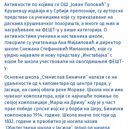
Активности по којима се ОШ „Јован Поповић“ у
Крушевцу издваја и у Србији препознаје, су ауторске
представе са ученицима које су приказаване на
даскама крушевачког позоришта, а многе од њих и
награђиване на ФЕШТ-у у више категорија. О
активностима ученика и наставника школе,
говориле су учитељица Ана Мијаиловић и директор
школе Снежана Стефановић Милановић, које су
уједно најавиле и нову представу „Инстабајка“ с
којом ће школа учествовали на овогодишњем ФЕШТ-
у.
Основна школа „Станислав Бинички“ налази се на
удаљености од 4 километара од центра града, у
Јасици, на самој обали реке Мораве. Школа носи име
чувеног композитора, који се најчешће помиње по
својој композицији „Марш на Дрину“ коју је у част
прве победе српске војске у борби на Церу, Бинички
компоновао 1914. године. Школа иначе постоји од
1832. године и првобитно је носила назив
„Обштествена школа у Јасици“. Једно од начела