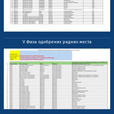
V Фаза одобрених радних места