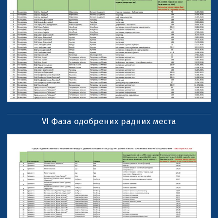
VI Фаза одобрених радних места