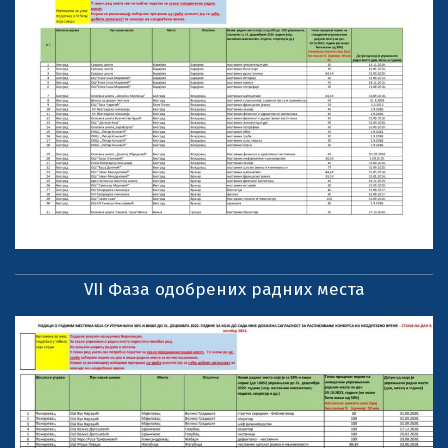
VII Фаза одобрених радних места