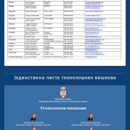
Јединствена листа технолошких вишкова