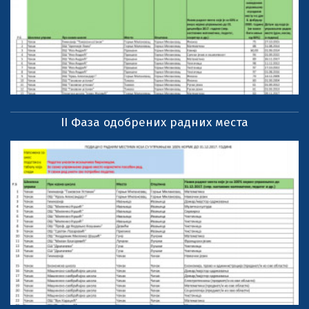
II Фаза одобрених радних места