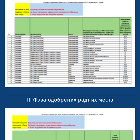
III Фаза одобрених радних места