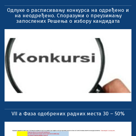
Одлуке о расписивању конкурса на одређено и
на неодређено. Споразуми о преузимању
запослених Решења о избору кандидата
VII a Фаза одобрених радних места 30 – 50%