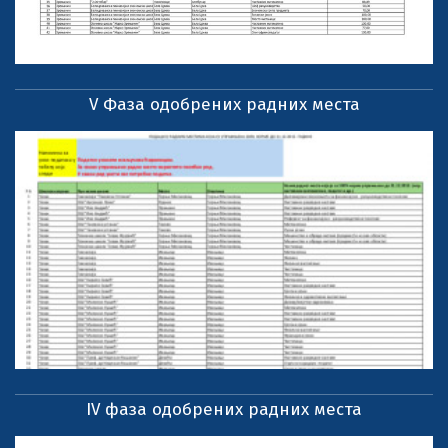
V Фаза одобрених радних места
IV фаза одобрених радних места