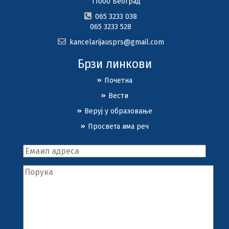
11000 Београд
065 3233 038
065 3233 528
kancelarijausprs@gmail.com
Брзи линкови
Почетна
Вести
Веруј у образовање
Просвета има реч