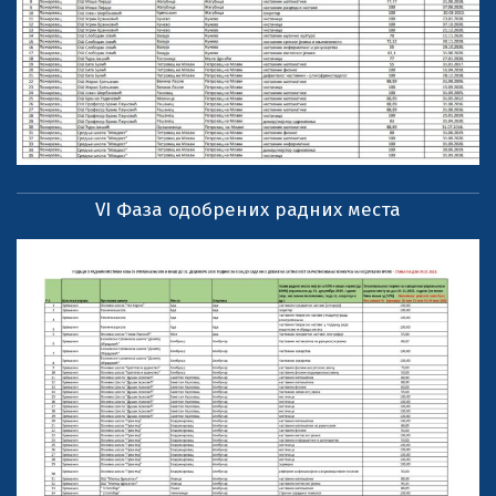
VI Фаза одобрених радних места