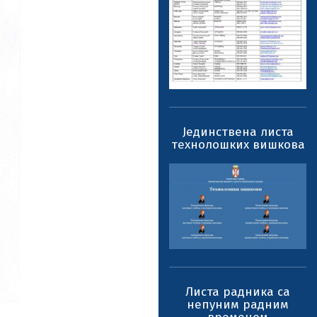
Јединствена листа
технолошких вишкова
Листа радника са
непуним радним