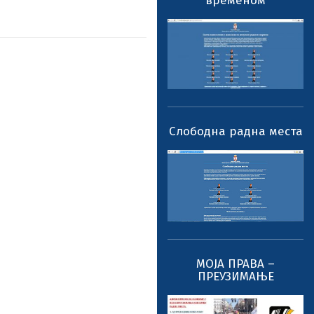
временом
Слободна радна места
МОЈА ПРАВА –
ПРЕУЗИМАЊЕ