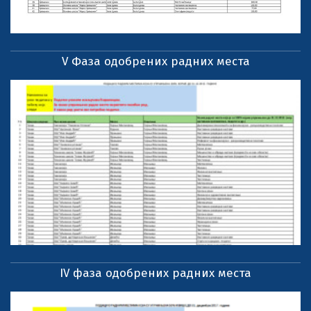
V Фаза одобрених радних места
IV фаза одобрених радних места