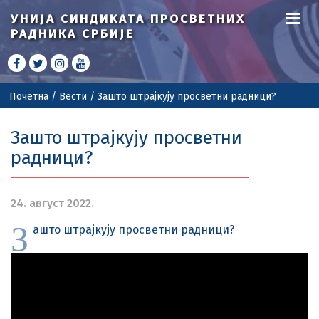
УНИЈА СИНДИКАТА
ПРОСВЕТНИХ
РАДНИКА СРБИЈЕ
Почетна
/
Вести
/
Зашто штрајкују просветни радници?
Зашто штрајкују просветни
радници?
24. август 2022.
З
ашто штрајкују просветни радници?