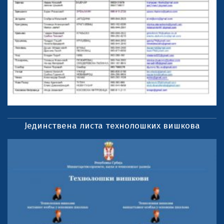
Јединствена листа технолошких вишкова