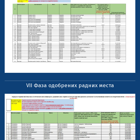
VII Фаза одобрених радних места