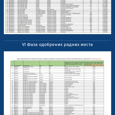
VI Фаза одобрених радних места