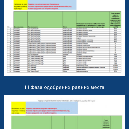
III Фаза одобрених радних места