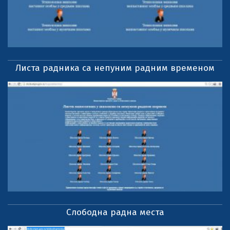
Листа радника са непуним радним временом
Слободна радна места