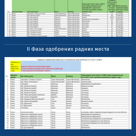
II Фаза одобрених радних места