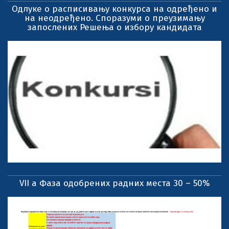
Одлуке о расписивању конкурса на одређено и
на неодређено. Споразуми о преузимању
запослених Решења о избору кандидата
VII a Фаза одобрених радних места 30 – 50%