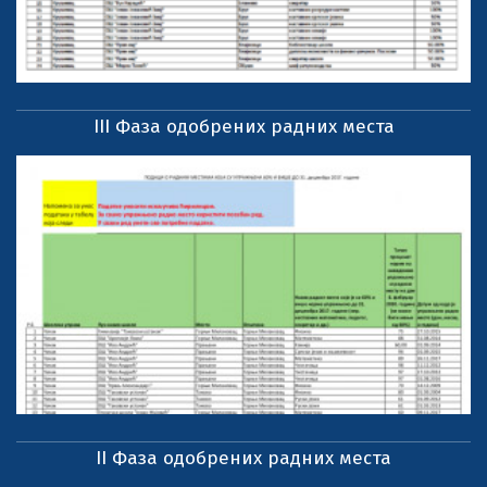
III Фаза одобрених радних места
II Фаза одобрених радних места