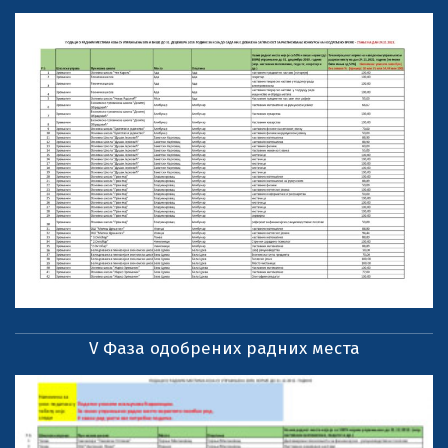
V Фаза одобрених радних места