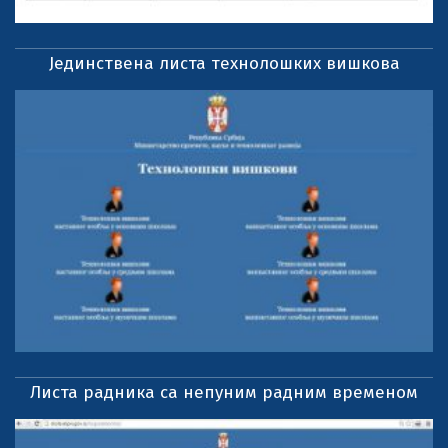
Јединствена листа технолошких вишкова
Листа радника са непуним радним временом