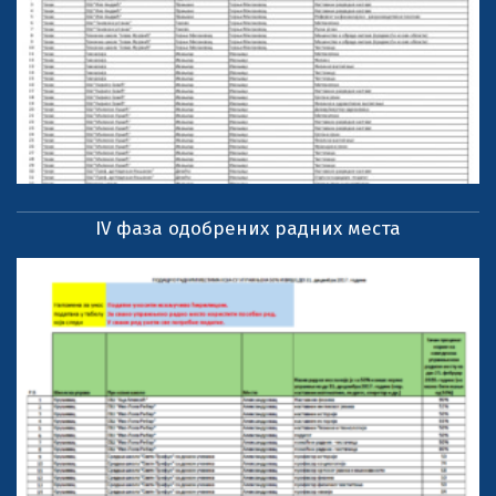
IV фаза одобрених радних места