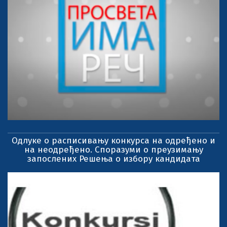
Одлуке о расписивању конкурса на одређено и
на неодређено. Споразуми о преузимању
запослених Решења о избору кандидата