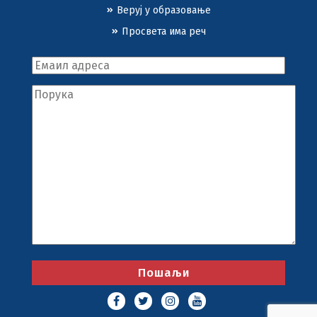
Веруј у образовање
Просвета има реч