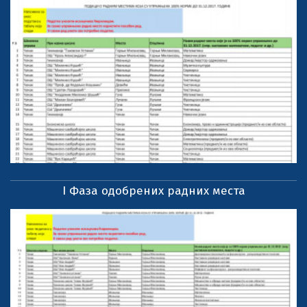
I Фаза одобрених радних места