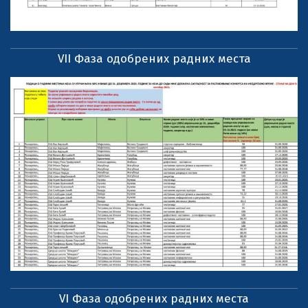
VII Фаза одобрених радних места
VI Фаза одобрених радних места